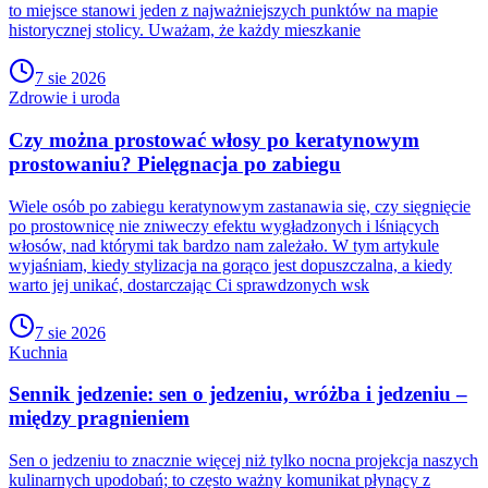
to miejsce stanowi jeden z najważniejszych punktów na mapie
historycznej stolicy. Uważam, że każdy mieszkanie
7 sie 2026
Zdrowie i uroda
Czy można prostować włosy po keratynowym
prostowaniu? Pielęgnacja po zabiegu
Wiele osób po zabiegu keratynowym zastanawia się, czy sięgnięcie
po prostownicę nie zniweczy efektu wygładzonych i lśniących
włosów, nad którymi tak bardzo nam zależało. W tym artykule
wyjaśniam, kiedy stylizacja na gorąco jest dopuszczalna, a kiedy
warto jej unikać, dostarczając Ci sprawdzonych wsk
7 sie 2026
Kuchnia
Sennik jedzenie: sen o jedzeniu, wróżba i jedzeniu –
między pragnieniem
Sen o jedzeniu to znacznie więcej niż tylko nocna projekcja naszych
kulinarnych upodobań; to często ważny komunikat płynący z