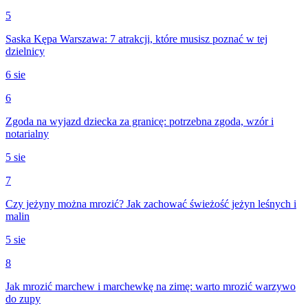
5
Saska Kępa Warszawa: 7 atrakcji, które musisz poznać w tej
dzielnicy
6 sie
6
Zgoda na wyjazd dziecka za granicę: potrzebna zgoda, wzór i
notarialny
5 sie
7
Czy jeżyny można mrozić? Jak zachować świeżość jeżyn leśnych i
malin
5 sie
8
Jak mrozić marchew i marchewkę na zimę: warto mrozić warzywo
do zupy