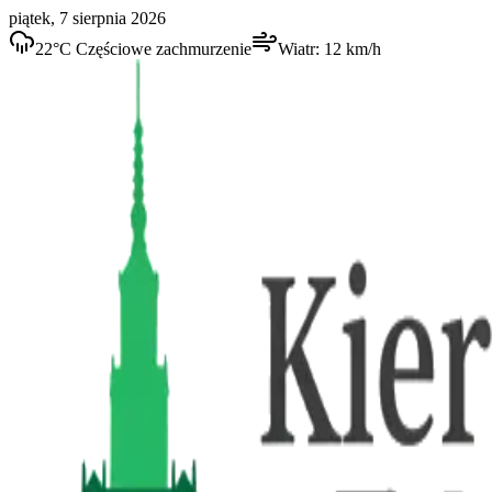
piątek, 7 sierpnia 2026
22
°C
Częściowe zachmurzenie
Wiatr:
12
km/h