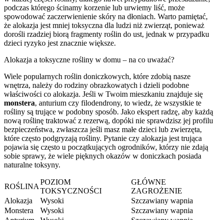
podczas którego ścinamy korzenie lub urwiemy liść, może
spowodować zaczerwienienie skóry na dłoniach. Warto pamiętać,
że alokazja jest mniej toksyczna dla ludzi niż zwierząt, ponieważ
dorośli rzadziej biorą fragmenty roślin do ust, jednak w przypadku
dzieci ryzyko jest znacznie większe.
Alokazja a toksyczne rośliny w domu – na co uważać?
Wiele popularnych roślin doniczkowych, które zdobią nasze
wnętrza, należy do rodziny obrazkowatych i dzieli podobne
właściwości co alokazja. Jeśli w Twoim mieszkaniu znajduje się
monstera
, anturium czy filodendrony, to wiedz, że wszystkie te
rośliny są trujące w podobny sposób. Jako ekspert radzę, aby każdą
nową roślinę traktować z rezerwą, dopóki nie sprawdzisz jej profilu
bezpieczeństwa, zwłaszcza jeśli masz małe dzieci lub zwierzęta,
które często podgryzają rośliny. Pytanie czy alokazja jest trująca
pojawia się często u początkujących ogrodników, którzy nie zdają
sobie sprawy, że wiele pięknych okazów w doniczkach posiada
naturalne toksyny.
POZIOM
GŁÓWNE
ROŚLINA
TOKSYCZNOŚCI
ZAGROŻENIE
Alokazja
Wysoki
Szczawiany wapnia
Monstera
Wysoki
Szczawiany wapnia