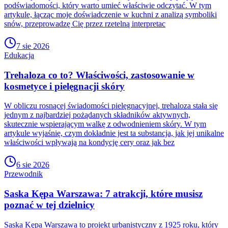
podświadomości, który warto umieć właściwie odczytać. W tym
artykule, łącząc moje doświadczenie w kuchni z analizą symboliki
snów, przeprowadzę Cię przez rzetelną interpretac
7 sie 2026
Edukacja
Trehaloza co to? Właściwości, zastosowanie w
kosmetyce i pielęgnacji skóry
W obliczu rosnącej świadomości pielęgnacyjnej, trehaloza stała się
jednym z najbardziej pożądanych składników aktywnych,
skutecznie wspierającym walkę z odwodnieniem skóry. W tym
artykule wyjaśnię, czym dokładnie jest ta substancja, jak jej unikalne
właściwości wpływają na kondycję cery oraz jak bez
6 sie 2026
Przewodnik
Saska Kępa Warszawa: 7 atrakcji, które musisz
poznać w tej dzielnicy
Saska Kępa Warszawa to projekt urbanistyczny z 1925 roku, który