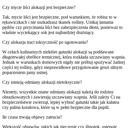
Czy mycie liści alokazji jest bezpieczne?
Tak, mycie liści jest bezpieczne, pod warunkiem, że robisz to w
rękawiczkach i nie uszkadzasz tkanek rośliny. Unikaj łamania
pędów czy przycinania liści bez zabezpieczenia dłoni, ponieważ to
właśnie wyciekający sok jest najbardziej drażniący.
Czy alokazja traci toksyczność po ugotowaniu?
W celach kulinarnych niektóre gatunki alokazji są poddawane
długotrwałej obróbce termicznej, która rozkłada szczawiany wapnia.
Jednak w warunkach domowych nigdy nie próbuj spożywać żadnej
części tej rośliny, gdyż nieprawidłowe przygotowanie grozi silnym
poparzeniem jamy ustnej.
Czy istnieją odmiany alokazji nietoksyczne?
Niestety, wszystkie znane odmiany alokazji należą do rodziny
obrazkowatych i zawierają szczawiany wapnia. Jeśli zależy Ci na
bezpieczeństwie zwierząt, lepiej wybrać gatunki takie jak kalatea
czy palma koralowa, które są w pełni bezpieczne dla pupili.
Ile czasu trwają objawy zatrucia?
Większość objawów, takich jak pieczenie czy ślinotok, ustępuje