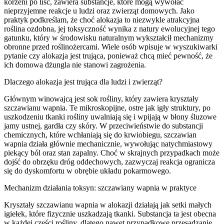
korzeni po liść, zawiera substancje, które mogą wywołać
nieprzyjemne reakcje u ludzi oraz zwierząt domowych. Jako
praktyk podkreślam, że choć alokazja to niezwykle atrakcyjna
roślina ozdobna, jej toksyczność wynika z natury ewolucyjnej tego
gatunku, który w środowisku naturalnym wykształcił mechanizmy
obronne przed roślinożercami. Wiele osób wpisuje w wyszukiwarki
pytanie czy alokazja jest trująca, ponieważ chcą mieć pewność, że
ich domowa dżungla nie stanowi zagrożenia.
Dlaczego alokazja jest trująca dla ludzi i zwierząt?
Głównym winowajcą jest sok rośliny, który zawiera kryształy
szczawianu wapnia. Te mikroskopijne, ostre jak igły struktury, po
uszkodzeniu tkanki rośliny uwalniają się i wpijają w błony śluzowe
jamy ustnej, gardła czy skóry. W przeciwieństwie do substancji
chemicznych, które wchłaniają się do krwiobiegu, szczawian
wapnia działa głównie mechanicznie, wywołując natychmiastowy
piekący ból oraz stan zapalny. Choć w skrajnych przypadkach może
dojść do obrzęku dróg oddechowych, zazwyczaj reakcja ogranicza
się do dyskomfortu w obrębie układu pokarmowego.
Mechanizm działania toksyn: szczawiany wapnia w praktyce
Kryształy szczawianu wapnia w alokazji działają jak setki małych
igiełek, które fizycznie uszkadzają tkanki. Substancja ta jest obecna
w każdej części rośliny, dlatego nawet przypadkowe przesadzanie,