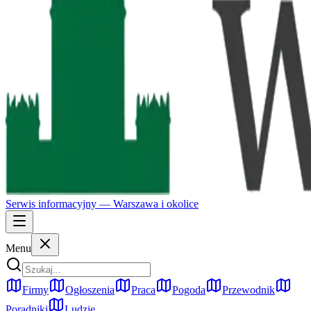
Serwis informacyjny —
Warszawa
i okolice
Menu
Firmy
Ogłoszenia
Praca
Pogoda
Przewodnik
Poradniki
Ludzie