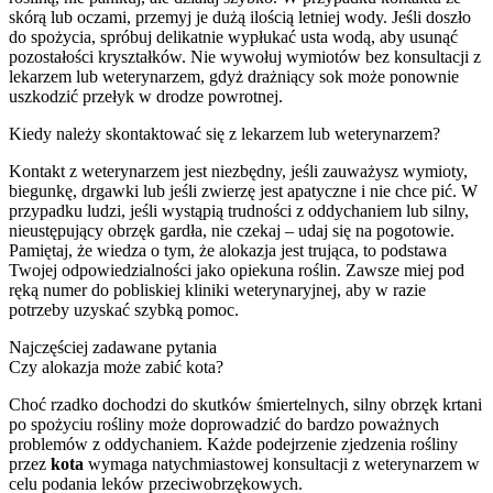
skórą lub oczami, przemyj je dużą ilością letniej wody. Jeśli doszło
do spożycia, spróbuj delikatnie wypłukać usta wodą, aby usunąć
pozostałości kryształków. Nie wywołuj wymiotów bez konsultacji z
lekarzem lub weterynarzem, gdyż drażniący sok może ponownie
uszkodzić przełyk w drodze powrotnej.
Kiedy należy skontaktować się z lekarzem lub weterynarzem?
Kontakt z weterynarzem jest niezbędny, jeśli zauważysz wymioty,
biegunkę, drgawki lub jeśli zwierzę jest apatyczne i nie chce pić. W
przypadku ludzi, jeśli wystąpią trudności z oddychaniem lub silny,
nieustępujący obrzęk gardła, nie czekaj – udaj się na pogotowie.
Pamiętaj, że wiedza o tym, że alokazja jest trująca, to podstawa
Twojej odpowiedzialności jako opiekuna roślin. Zawsze miej pod
ręką numer do pobliskiej kliniki weterynaryjnej, aby w razie
potrzeby uzyskać szybką pomoc.
Najczęściej zadawane pytania
Czy alokazja może zabić kota?
Choć rzadko dochodzi do skutków śmiertelnych, silny obrzęk krtani
po spożyciu rośliny może doprowadzić do bardzo poważnych
problemów z oddychaniem. Każde podejrzenie zjedzenia rośliny
przez
kota
wymaga natychmiastowej konsultacji z weterynarzem w
celu podania leków przeciwobrzękowych.