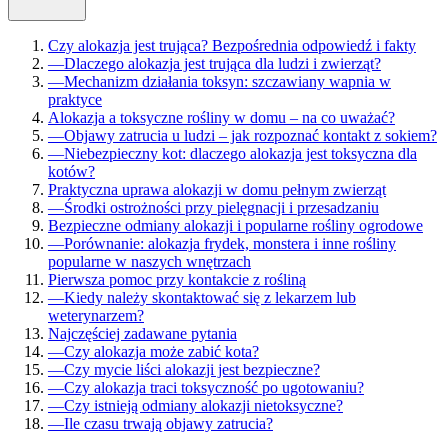
Czy alokazja jest trująca? Bezpośrednia odpowiedź i fakty
—
Dlaczego alokazja jest trująca dla ludzi i zwierząt?
—
Mechanizm działania toksyn: szczawiany wapnia w
praktyce
Alokazja a toksyczne rośliny w domu – na co uważać?
—
Objawy zatrucia u ludzi – jak rozpoznać kontakt z sokiem?
—
Niebezpieczny kot: dlaczego alokazja jest toksyczna dla
kotów?
Praktyczna uprawa alokazji w domu pełnym zwierząt
—
Środki ostrożności przy pielęgnacji i przesadzaniu
Bezpieczne odmiany alokazji i popularne rośliny ogrodowe
—
Porównanie: alokazja frydek, monstera i inne rośliny
popularne w naszych wnętrzach
Pierwsza pomoc przy kontakcie z rośliną
—
Kiedy należy skontaktować się z lekarzem lub
weterynarzem?
Najczęściej zadawane pytania
—
Czy alokazja może zabić kota?
—
Czy mycie liści alokazji jest bezpieczne?
—
Czy alokazja traci toksyczność po ugotowaniu?
—
Czy istnieją odmiany alokazji nietoksyczne?
—
Ile czasu trwają objawy zatrucia?