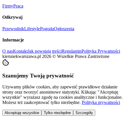
Firmy
Praca
Odkrywaj
Przewodnik
Lifestyle
Pogoda
Ogłoszenia
Informacje
O nas
Kontakt
Jak powstają treści
Regulamin
Polityka Prywatności
kierunekwarszawa.pl
2026
©
Wszelkie Prawa Zastrzeżone
Szanujemy Twoją prywatność
Używamy plików cookies, aby zapewnić prawidłowe działanie
strony oraz tworzyć anonimowe statystyki. Klikając "Akceptuję
wszystkie" wyrażasz zgodę na cookies analityczne i funkcjonalne.
Możesz też zaakceptować tylko niezbędne.
Polityka prywatności
Akceptuję wszystkie
Tylko niezbędne
Szczegóły