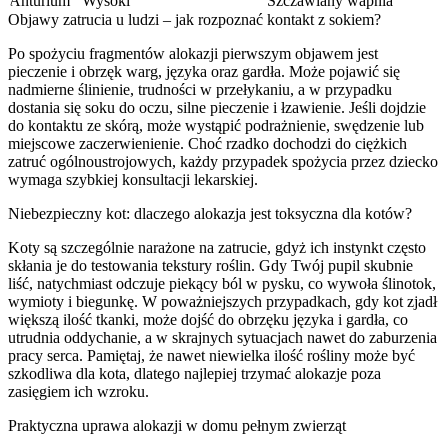
Anturium
Wysoki
Szczawiany wapnia
Objawy zatrucia u ludzi – jak rozpoznać kontakt z sokiem?
Po spożyciu fragmentów alokazji pierwszym objawem jest
pieczenie i obrzęk warg, języka oraz gardła. Może pojawić się
nadmierne ślinienie, trudności w przełykaniu, a w przypadku
dostania się soku do oczu, silne pieczenie i łzawienie. Jeśli dojdzie
do kontaktu ze skórą, może wystąpić podrażnienie, swędzenie lub
miejscowe zaczerwienienie. Choć rzadko dochodzi do ciężkich
zatruć ogólnoustrojowych, każdy przypadek spożycia przez dziecko
wymaga szybkiej konsultacji lekarskiej.
Niebezpieczny kot: dlaczego alokazja jest toksyczna dla kotów?
Koty są szczególnie narażone na zatrucie, gdyż ich instynkt często
skłania je do testowania tekstury roślin. Gdy Twój pupil skubnie
liść, natychmiast odczuje piekący ból w pysku, co wywoła ślinotok,
wymioty i biegunkę. W poważniejszych przypadkach, gdy kot zjadł
większą ilość tkanki, może dojść do obrzęku języka i gardła, co
utrudnia oddychanie, a w skrajnych sytuacjach nawet do zaburzenia
pracy serca. Pamiętaj, że nawet niewielka ilość rośliny może być
szkodliwa dla kota, dlatego najlepiej trzymać alokazje poza
zasięgiem ich wzroku.
Praktyczna uprawa alokazji w domu pełnym zwierząt