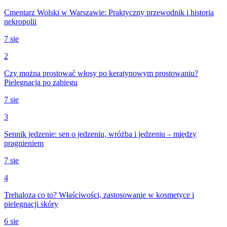
Cmentarz Wolski w Warszawie: Praktyczny przewodnik i historia
nekropolii
7 sie
2
Czy można prostować włosy po keratynowym prostowaniu?
Pielęgnacja po zabiegu
7 sie
3
Sennik jedzenie: sen o jedzeniu, wróżba i jedzeniu – między
pragnieniem
7 sie
4
Trehaloza co to? Właściwości, zastosowanie w kosmetyce i
pielęgnacji skóry
6 sie