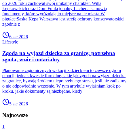
do 2026 roku zachował swój unikalny charakter. Willa
Łepkowskich oraz Dom Funkcjonalny Lacherta stanowią
fundamenty, które wyróżniają to miejsce na tle miasta.W
pigułce:Saska Kępa Warszawa jest strefą ochrony konserwatorskiej
zgodnie z
6 sie 2026
Lifestyle
Zgoda na wyjazd dziecka za granicę: potrzebna
zgoda, wzór i notarialny
Planowanie zagranicznych wakacji z dzieckiem to zawsze ogrom
emocji, jednak kwestie formalne, takie jak zgoda na wyjazd dziecka
za granicę, bywają źródłem niepotrzebnego stresu, jeśli nie zadbamy
o nie odpowiednio wcześnie. W tym artykule wyjaśniam krok po
kroku, jakie dokumenty są niezbędne, kiedy
5 sie 2026
Najnowsze
1