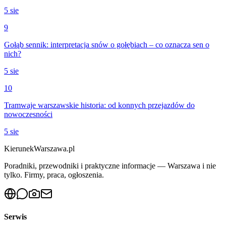
5 sie
9
Gołąb sennik: interpretacja snów o gołębiach – co oznacza sen o
nich?
5 sie
10
Tramwaje warszawskie historia: od konnych przejazdów do
nowoczesności
5 sie
KierunekWarszawa.pl
Poradniki, przewodniki i praktyczne informacje — Warszawa i nie
tylko. Firmy, praca, ogłoszenia.
Serwis