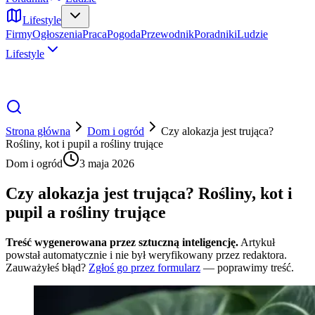
Lifestyle
Firmy
Ogłoszenia
Praca
Pogoda
Przewodnik
Poradniki
Ludzie
Lifestyle
Strona główna
Dom i ogród
Czy alokazja jest trująca?
Rośliny, kot i pupil a rośliny trujące
Dom i ogród
3 maja 2026
Czy alokazja jest trująca? Rośliny, kot i
pupil a rośliny trujące
Treść wygenerowana przez sztuczną inteligencję.
Artykuł
powstał automatycznie i nie był weryfikowany przez redaktora.
Zauważyłeś błąd?
Zgłoś go przez formularz
— poprawimy treść.