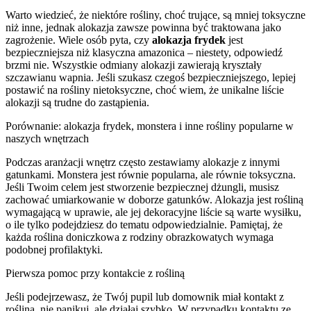
Warto wiedzieć, że niektóre rośliny, choć trujące, są mniej toksyczne
niż inne, jednak alokazja zawsze powinna być traktowana jako
zagrożenie. Wiele osób pyta, czy
alokazja frydek
jest
bezpieczniejsza niż klasyczna amazonica – niestety, odpowiedź
brzmi nie. Wszystkie odmiany alokazji zawierają kryształy
szczawianu wapnia. Jeśli szukasz czegoś bezpieczniejszego, lepiej
postawić na rośliny nietoksyczne, choć wiem, że unikalne liście
alokazji są trudne do zastąpienia.
Porównanie: alokazja frydek, monstera i inne rośliny popularne w
naszych wnętrzach
Podczas aranżacji wnętrz często zestawiamy alokazje z innymi
gatunkami. Monstera jest równie popularna, ale równie toksyczna.
Jeśli Twoim celem jest stworzenie bezpiecznej dżungli, musisz
zachować umiarkowanie w doborze gatunków. Alokazja jest rośliną
wymagającą w uprawie, ale jej dekoracyjne liście są warte wysiłku,
o ile tylko podejdziesz do tematu odpowiedzialnie. Pamiętaj, że
każda roślina doniczkowa z rodziny obrazkowatych wymaga
podobnej profilaktyki.
Pierwsza pomoc przy kontakcie z rośliną
Jeśli podejrzewasz, że Twój pupil lub domownik miał kontakt z
rośliną, nie panikuj, ale działaj szybko. W przypadku kontaktu ze