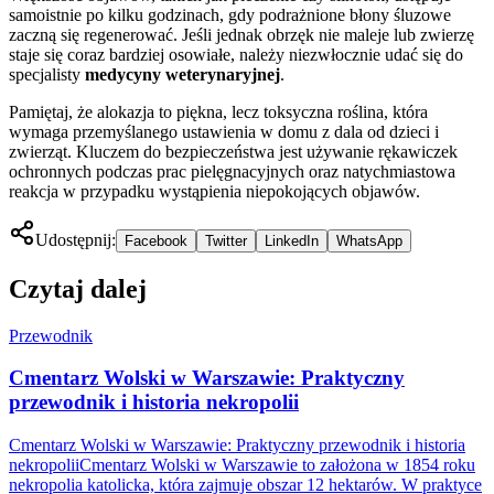
samoistnie po kilku godzinach, gdy podrażnione błony śluzowe
zaczną się regenerować. Jeśli jednak obrzęk nie maleje lub zwierzę
staje się coraz bardziej osowiałe, należy niezwłocznie udać się do
specjalisty
medycyny weterynaryjnej
.
Pamiętaj, że alokazja to piękna, lecz toksyczna roślina, która
wymaga przemyślanego ustawienia w domu z dala od dzieci i
zwierząt. Kluczem do bezpieczeństwa jest używanie rękawiczek
ochronnych podczas prac pielęgnacyjnych oraz natychmiastowa
reakcja w przypadku wystąpienia niepokojących objawów.
Udostępnij:
Facebook
Twitter
LinkedIn
WhatsApp
Czytaj dalej
Przewodnik
Cmentarz Wolski w Warszawie: Praktyczny
przewodnik i historia nekropolii
Cmentarz Wolski w Warszawie: Praktyczny przewodnik i historia
nekropoliiCmentarz Wolski w Warszawie to założona w 1854 roku
nekropolia katolicka, która zajmuje obszar 12 hektarów. W praktyce