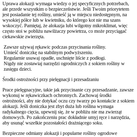
Uprawa alokazji wymaga wiedzy o jej specyficznych potrzebach,
ale przede wszystkim o bezpieczeństwie. Jeśli Twoim priorytetem
jest posiadanie tej rośliny, umieść ją w miejscu niedostępnym, na
wysokiej półce lub w kwietniku, do którego kot nie ma szans
wskoczyć. Pamiętaj, że alokazja lubi wilgotny mikroklimat, więc
często stoi w pobliżu nawilżaczy powietrza, co może przyciągać
ciekawskie zwierzęta.
Zawsze używaj rękawic podczas przycinania rośliny.
Umieść doniczkę na stabilnym podwyższeniu.
Regularnie usuwaj opadłe, uschnięte liście z podłogi.
Nigdy nie zostawiaj narzędzi ogrodniczych z sokiem rośliny w
zasięgu dzieci.
Środki ostrożności przy pielęgnacji i przesadzaniu
Prace pielęgnacyjne, takie jak przycinanie czy przesadzanie, zawsze
wykonuj w rękawiczkach ochronnych. Zachowaj środki
ostrożności, aby nie dotykać oczu czy twarzy po kontakcie z sokiem
alokazji. Jeśli doniczka jest zbyt duża lub roślina wymaga
radykalnego cięcia, upewnij się, że w pobliżu nie ma zwierząt
domowych. Po zakończeniu prac dokładnie umyj ręce i narzędzia,
aby usunąć wszelkie pozostałości drażniącego soku.
Bezpieczne odmiany alokazji i popularne rośliny ogrodowe