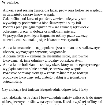
W pigułce:
Alokazja jest rośliną trującą dla ludzi, psów oraz kotów ze względu
na zawartość szczawianów wapnia.
Cała roślina, od korzeni po liście, zawiera toksyczny sok
wywołujący podrażnienia błon śluzowych i silny ból.
Podczas prac pielęgnacyjnych zawsze zakładaj rękawiczki
ochronne i pracuj w dobrze oświetlonym miejscu.
W przypadku połknięcia fragmentu rośliny przez zwierzę,
niezwłocznie skontaktuj się z lekarzem weterynarii.
Alocasia amazonica – najpopularniejsza odmiana o strzałkowatych
liściach, wymagająca wysokiej wilgotności.
Alocasia frydek – ceniona za aksamitne liście, jest równie
toksyczna jak inne odmiany z rodziny obrazkowatych.
Alocasia micholitziana – rzadszy okaz, który mimo egzotycznego
wyglądu zawiera silnie drażniące szczawiany wapnia.
Pozostałe odmiany alokazji – każda roślina z tego rodzaju
produkuje toksyczny sok, dlatego traktuj je z jednakową
ostrożnością.
Czy alokazja jest trująca? Bezpośrednia odpowiedź i fakty
Tak, alokazja jest trująca i bezwzględnie należy zaliczyć ją do grupy
niebezpiecznych roślin w naszym domu. Każda część tej rośliny, od