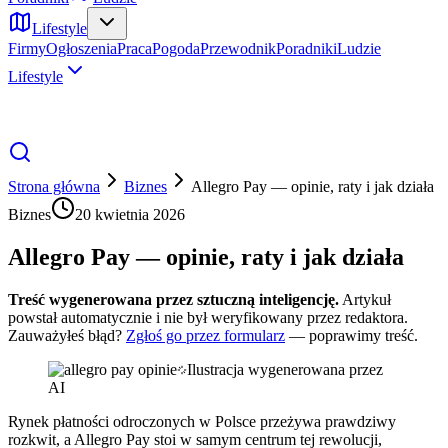
Lifestyle
Firmy
Ogłoszenia
Praca
Pogoda
Przewodnik
Poradniki
Ludzie
Lifestyle
Strona główna
Biznes
Allegro Pay — opinie, raty i jak działa
Biznes
20 kwietnia 2026
Allegro Pay — opinie, raty i jak działa
Treść wygenerowana przez sztuczną inteligencję.
Artykuł
powstał automatycznie i nie był weryfikowany przez redaktora.
Zauważyłeś błąd?
Zgłoś go przez formularz
— poprawimy treść.
Ilustracja wygenerowana przez
AI
Rynek płatności odroczonych w Polsce przeżywa prawdziwy
rozkwit, a Allegro Pay stoi w samym centrum tej rewolucji,