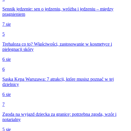
Sennik jedzenie: sen o jedzeniu, wróżba i jedzeniu – między
pragnieniem
7 sie
5
Trehaloza co to? Właściwości, zastosowanie w kosmetyce i
pielęgnacji skóry
6 sie
6
Saska Kępa Warszawa: 7 atrakcji, które musisz poznać w tej
dzielnicy
6 sie
7
Zgoda na wyjazd dziecka za granicę: potrzebna zgoda, wzór i
notarialny
5 sie