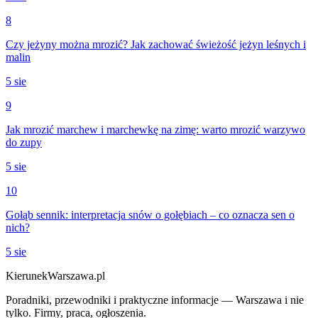
8
Czy jeżyny można mrozić? Jak zachować świeżość jeżyn leśnych i
malin
5 sie
9
Jak mrozić marchew i marchewkę na zimę: warto mrozić warzywo
do zupy
5 sie
10
Gołąb sennik: interpretacja snów o gołębiach – co oznacza sen o
nich?
5 sie
KierunekWarszawa.pl
Poradniki, przewodniki i praktyczne informacje — Warszawa i nie
tylko. Firmy, praca, ogłoszenia.