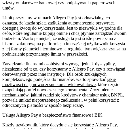
wizyty w placówce bankowej czy podpisywania papierowych
umów.
Limit przyznany w ramach Allegro Pay jest odnawialny, co
oznacza, że każda spłata zadłużenia automatycznie przywraca
dostępną kwotę do wykorzystania. Jest to niezwykle wygodne dla
osób, które regularnie kupują online i chcą płynnie zarządzać swoim
budżetem. Warto pamiętać, że usługa ta jest ściśle powiązana z
historią zakupową na platformie, a im częściej użytkownik korzysta
z tej formy płatności i terminowo ją reguluje, tym większa szansa na
podniesienie przyznanego limitu w przyszłości.
Zarządzanie finansami osobistymi wymaga jednak dyscypliny,
niezależnie od tego, czy korzystamy z Allegro Pay, czy z rozwiązań
oferowanych przez inne instytucje. Dla osób szukających
kompleksowego podejścia do finansów, warto sprawdzić
jakie
możliwości dają nowoczesne konta wielowalutowe
, które często
uzupełniają portfel nowoczesnego konsumenta. Zrozumienie
mechanizmów, jakimi rządzi się kredytowy charakter usług BNPL,
pozwala unikać niepotrzebnego zadłużenia i w pełni korzystać z
odroczonych płatności w sposób bezpieczny.
Usługa Allegro Pay a bezpieczeństwo finansowe i BIK
Każdy użytkownik, który decyduje się korzystać z Allegro Pay,