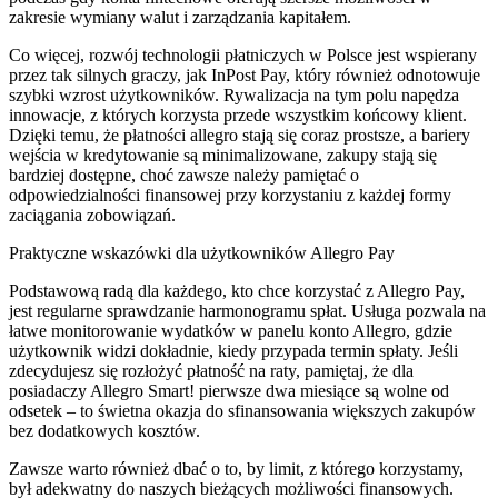
zakresie wymiany walut i zarządzania kapitałem.
Co więcej, rozwój technologii płatniczych w Polsce jest wspierany
przez tak silnych graczy, jak InPost Pay, który również odnotowuje
szybki wzrost użytkowników. Rywalizacja na tym polu napędza
innowacje, z których korzysta przede wszystkim końcowy klient.
Dzięki temu, że płatności allegro stają się coraz prostsze, a bariery
wejścia w kredytowanie są minimalizowane, zakupy stają się
bardziej dostępne, choć zawsze należy pamiętać o
odpowiedzialności finansowej przy korzystaniu z każdej formy
zaciągania zobowiązań.
Praktyczne wskazówki dla użytkowników Allegro Pay
Podstawową radą dla każdego, kto chce korzystać z Allegro Pay,
jest regularne sprawdzanie harmonogramu spłat. Usługa pozwala na
łatwe monitorowanie wydatków w panelu konto Allegro, gdzie
użytkownik widzi dokładnie, kiedy przypada termin spłaty. Jeśli
zdecydujesz się rozłożyć płatność na raty, pamiętaj, że dla
posiadaczy Allegro Smart! pierwsze dwa miesiące są wolne od
odsetek – to świetna okazja do sfinansowania większych zakupów
bez dodatkowych kosztów.
Zawsze warto również dbać o to, by limit, z którego korzystamy,
był adekwatny do naszych bieżących możliwości finansowych.