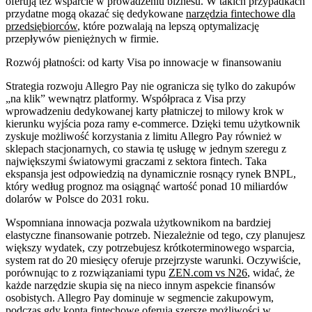
oferują też wsparcie w prowadzeniu biznesu. W takich przypadkach
przydatne mogą okazać się dedykowane
narzędzia fintechowe dla
przedsiębiorców
, które pozwalają na lepszą optymalizację
przepływów pieniężnych w firmie.
Rozwój płatności: od karty Visa po innowacje w finansowaniu
Strategia rozwoju Allegro Pay nie ogranicza się tylko do zakupów
„na klik” wewnątrz platformy. Współpraca z Visa przy
wprowadzeniu dedykowanej karty płatniczej to milowy krok w
kierunku wyjścia poza ramy e-commerce. Dzięki temu użytkownik
zyskuje możliwość korzystania z limitu Allegro Pay również w
sklepach stacjonarnych, co stawia tę usługę w jednym szeregu z
największymi światowymi graczami z sektora fintech. Taka
ekspansja jest odpowiedzią na dynamicznie rosnący rynek BNPL,
który według prognoz ma osiągnąć wartość ponad 10 miliardów
dolarów w Polsce do 2031 roku.
Wspomniana innowacja pozwala użytkownikom na bardziej
elastyczne finansowanie potrzeb. Niezależnie od tego, czy planujesz
większy wydatek, czy potrzebujesz krótkoterminowego wsparcia,
system rat do 20 miesięcy oferuje przejrzyste warunki. Oczywiście,
porównując to z rozwiązaniami typu
ZEN.com vs N26
, widać, że
każde narzędzie skupia się na nieco innym aspekcie finansów
osobistych. Allegro Pay dominuje w segmencie zakupowym,
podczas gdy konta fintechowe oferują szersze możliwości w