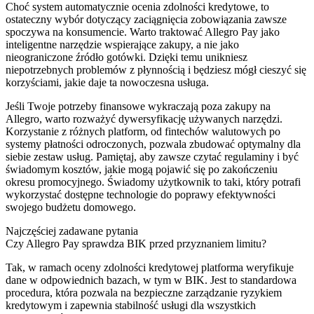
Choć system automatycznie ocenia zdolności kredytowe, to
ostateczny wybór dotyczący zaciągnięcia zobowiązania zawsze
spoczywa na konsumencie. Warto traktować Allegro Pay jako
inteligentne narzędzie wspierające zakupy, a nie jako
nieograniczone źródło gotówki. Dzięki temu unikniesz
niepotrzebnych problemów z płynnością i będziesz mógł cieszyć się
korzyściami, jakie daje ta nowoczesna usługa.
Jeśli Twoje potrzeby finansowe wykraczają poza zakupy na
Allegro, warto rozważyć dywersyfikację używanych narzędzi.
Korzystanie z różnych platform, od fintechów walutowych po
systemy płatności odroczonych, pozwala zbudować optymalny dla
siebie zestaw usług. Pamiętaj, aby zawsze czytać regulaminy i być
świadomym kosztów, jakie mogą pojawić się po zakończeniu
okresu promocyjnego. Świadomy użytkownik to taki, który potrafi
wykorzystać dostępne technologie do poprawy efektywności
swojego budżetu domowego.
Najczęściej zadawane pytania
Czy Allegro Pay sprawdza BIK przed przyznaniem limitu?
Tak, w ramach oceny zdolności kredytowej platforma weryfikuje
dane w odpowiednich bazach, w tym w BIK. Jest to standardowa
procedura, która pozwala na bezpieczne zarządzanie ryzykiem
kredytowym i zapewnia stabilność usługi dla wszystkich