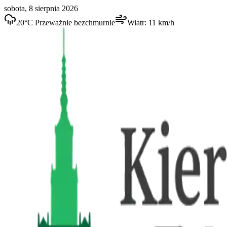
sobota, 8 sierpnia 2026
20
°C
Przeważnie bezchmurnie
Wiatr:
11
km/h