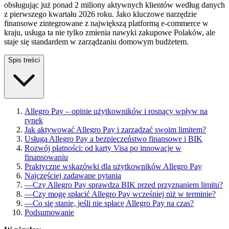
obsługując już ponad 2 miliony aktywnych klientów według danych
z pierwszego kwartału 2026 roku. Jako kluczowe narzędzie
finansowe zintegrowane z największą platformą e-commerce w
kraju, usługa ta nie tylko zmienia nawyki zakupowe Polaków, ale
staje się standardem w zarządzaniu domowym budżetem.
Spis treści
Allegro Pay – opinie użytkowników i rosnący wpływ na
rynek
Jak aktywować Allegro Pay i zarządzać swoim limitem?
Usługa Allegro Pay a bezpieczeństwo finansowe i BIK
Rozwój płatności: od karty Visa po innowacje w
finansowaniu
Praktyczne wskazówki dla użytkowników Allegro Pay
Najczęściej zadawane pytania
—
Czy Allegro Pay sprawdza BIK przed przyznaniem limitu?
—
Czy mogę spłacić Allegro Pay wcześniej niż w terminie?
—
Co się stanie, jeśli nie spłacę Allegro Pay na czas?
Podsumowanie