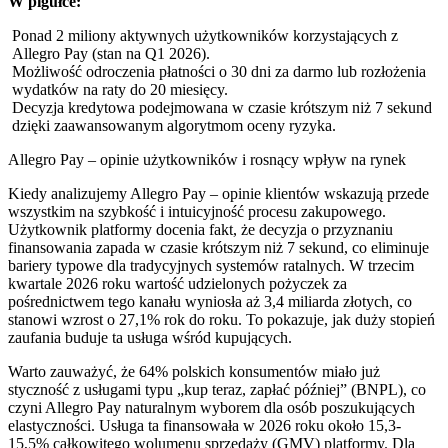
W pigułce:
Ponad 2 miliony aktywnych użytkowników korzystających z
Allegro Pay (stan na Q1 2026).
Możliwość odroczenia płatności o 30 dni za darmo lub rozłożenia
wydatków na raty do 20 miesięcy.
Decyzja kredytowa podejmowana w czasie krótszym niż 7 sekund
dzięki zaawansowanym algorytmom oceny ryzyka.
Allegro Pay – opinie użytkowników i rosnący wpływ na rynek
Kiedy analizujemy Allegro Pay – opinie klientów wskazują przede
wszystkim na szybkość i intuicyjność procesu zakupowego.
Użytkownik platformy docenia fakt, że decyzja o przyznaniu
finansowania zapada w czasie krótszym niż 7 sekund, co eliminuje
bariery typowe dla tradycyjnych systemów ratalnych. W trzecim
kwartale 2026 roku wartość udzielonych pożyczek za
pośrednictwem tego kanału wyniosła aż 3,4 miliarda złotych, co
stanowi wzrost o 27,1% rok do roku. To pokazuje, jak duży stopień
zaufania buduje ta usługa wśród kupujących.
Warto zauważyć, że 64% polskich konsumentów miało już
styczność z usługami typu „kup teraz, zapłać później” (BNPL), co
czyni Allegro Pay naturalnym wyborem dla osób poszukujących
elastyczności. Usługa ta finansowała w 2026 roku około 15,3-
15,5% całkowitego wolumenu sprzedaży (GMV) platformy. Dla