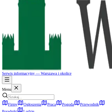
Serwis informacyjny —
Warszawa
i okolice
Menu
Firmy
Ogłoszenia
Praca
Pogoda
Przewodnik
Poradniki
Ludzie