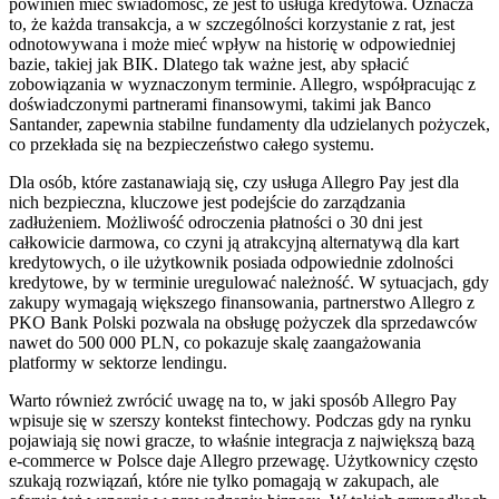
powinien mieć świadomość, że jest to usługa kredytowa. Oznacza
to, że każda transakcja, a w szczególności korzystanie z rat, jest
odnotowywana i może mieć wpływ na historię w odpowiedniej
bazie, takiej jak BIK. Dlatego tak ważne jest, aby spłacić
zobowiązania w wyznaczonym terminie. Allegro, współpracując z
doświadczonymi partnerami finansowymi, takimi jak Banco
Santander, zapewnia stabilne fundamenty dla udzielanych pożyczek,
co przekłada się na bezpieczeństwo całego systemu.
Dla osób, które zastanawiają się, czy usługa Allegro Pay jest dla
nich bezpieczna, kluczowe jest podejście do zarządzania
zadłużeniem. Możliwość odroczenia płatności o 30 dni jest
całkowicie darmowa, co czyni ją atrakcyjną alternatywą dla kart
kredytowych, o ile użytkownik posiada odpowiednie zdolności
kredytowe, by w terminie uregulować należność. W sytuacjach, gdy
zakupy wymagają większego finansowania, partnerstwo Allegro z
PKO Bank Polski pozwala na obsługę pożyczek dla sprzedawców
nawet do 500 000 PLN, co pokazuje skalę zaangażowania
platformy w sektorze lendingu.
Warto również zwrócić uwagę na to, w jaki sposób Allegro Pay
wpisuje się w szerszy kontekst fintechowy. Podczas gdy na rynku
pojawiają się nowi gracze, to właśnie integracja z największą bazą
e-commerce w Polsce daje Allegro przewagę. Użytkownicy często
szukają rozwiązań, które nie tylko pomagają w zakupach, ale