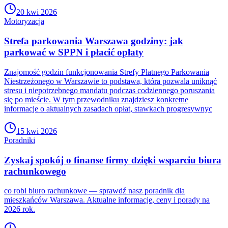
20 kwi 2026
Motoryzacja
Strefa parkowania Warszawa godziny: jak
parkować w SPPN i płacić opłaty
Znajomość godzin funkcjonowania Strefy Płatnego Parkowania
Niestrzeżonego w Warszawie to podstawa, która pozwala uniknąć
stresu i niepotrzebnego mandatu podczas codziennego poruszania
się po mieście. W tym przewodniku znajdziesz konkretne
informacje o aktualnych zasadach opłat, stawkach progresywnyc
15 kwi 2026
Poradniki
Zyskaj spokój o finanse firmy dzięki wsparciu biura
rachunkowego
co robi biuro rachunkowe — sprawdź nasz poradnik dla
mieszkańców Warszawa. Aktualne informacje, ceny i porady na
2026 rok.