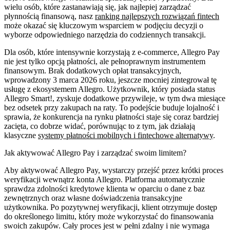
wielu osób, które zastanawiają się, jak najlepiej zarządzać
płynnością finansową, nasz
ranking najlepszych rozwiązań fintech
może okazać się kluczowym wsparciem w podjęciu decyzji o
wyborze odpowiedniego narzędzia do codziennych transakcji.
Dla osób, które intensywnie korzystają z e-commerce, Allegro Pay
nie jest tylko opcją płatności, ale pełnoprawnym instrumentem
finansowym. Brak dodatkowych opłat transakcyjnych,
wprowadzony 3 marca 2026 roku, jeszcze mocniej zintegrował tę
usługę z ekosystemem Allegro. Użytkownik, który posiada status
Allegro Smart!, zyskuje dodatkowe przywileje, w tym dwa miesiące
bez odsetek przy zakupach na raty. To podejście buduje lojalność i
sprawia, że konkurencja na rynku płatności staje się coraz bardziej
zacięta, co dobrze widać, porównując to z tym, jak działają
klasyczne
systemy płatności mobilnych i fintechowe alternatywy
.
Jak aktywować Allegro Pay i zarządzać swoim limitem?
Aby aktywować Allegro Pay, wystarczy przejść przez krótki proces
weryfikacji wewnątrz konta Allegro. Platforma automatycznie
sprawdza zdolności kredytowe klienta w oparciu o dane z baz
zewnętrznych oraz własne doświadczenia transakcyjne
użytkownika. Po pozytywnej weryfikacji, klient otrzymuje dostęp
do określonego limitu, który może wykorzystać do finansowania
swoich zakupów. Cały proces jest w pełni zdalny i nie wymaga