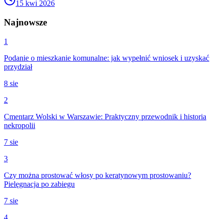
15 kwi 2026
Najnowsze
1
Podanie o mieszkanie komunalne: jak wypełnić wniosek i uzyskać
przydział
8 sie
2
Cmentarz Wolski w Warszawie: Praktyczny przewodnik i historia
nekropolii
7 sie
3
Czy można prostować włosy po keratynowym prostowaniu?
Pielęgnacja po zabiegu
7 sie
4