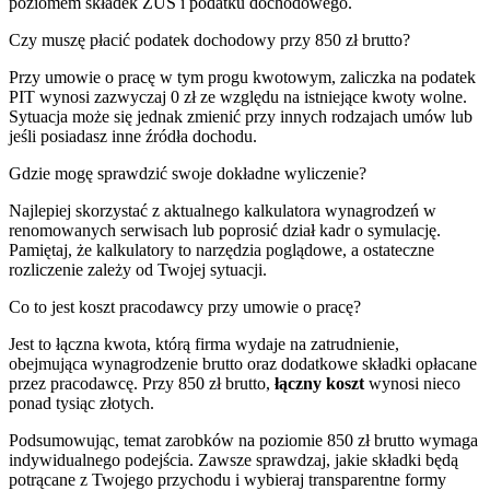
poziomem składek ZUS i podatku dochodowego.
Czy muszę płacić podatek dochodowy przy 850 zł brutto?
Przy umowie o pracę w tym progu kwotowym, zaliczka na podatek
PIT wynosi zazwyczaj 0 zł ze względu na istniejące kwoty wolne.
Sytuacja może się jednak zmienić przy innych rodzajach umów lub
jeśli posiadasz inne źródła dochodu.
Gdzie mogę sprawdzić swoje dokładne wyliczenie?
Najlepiej skorzystać z aktualnego kalkulatora wynagrodzeń w
renomowanych serwisach lub poprosić dział kadr o symulację.
Pamiętaj, że kalkulatory to narzędzia poglądowe, a ostateczne
rozliczenie zależy od Twojej sytuacji.
Co to jest koszt pracodawcy przy umowie o pracę?
Jest to łączna kwota, którą firma wydaje na zatrudnienie,
obejmująca wynagrodzenie brutto oraz dodatkowe składki opłacane
przez pracodawcę. Przy 850 zł brutto,
łączny koszt
wynosi nieco
ponad tysiąc złotych.
Podsumowując, temat zarobków na poziomie 850 zł brutto wymaga
indywidualnego podejścia. Zawsze sprawdzaj, jakie składki będą
potrącane z Twojego przychodu i wybieraj transparentne formy