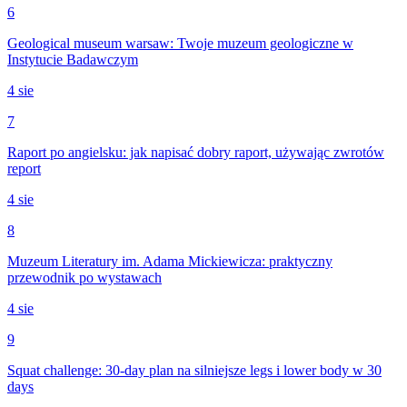
6
Geological museum warsaw: Twoje muzeum geologiczne w
Instytucie Badawczym
4 sie
7
Raport po angielsku: jak napisać dobry raport, używając zwrotów
report
4 sie
8
Muzeum Literatury im. Adama Mickiewicza: praktyczny
przewodnik po wystawach
4 sie
9
Squat challenge: 30-day plan na silniejsze legs i lower body w 30
days