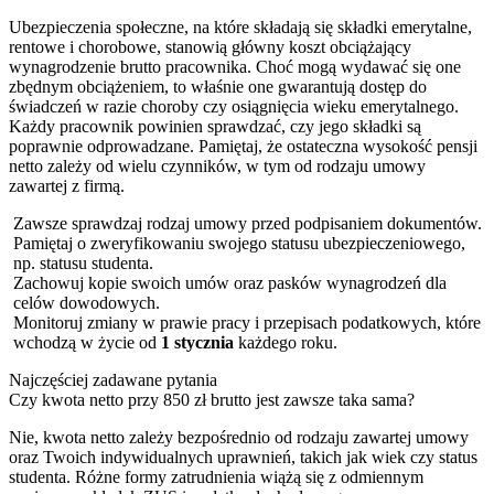
Ubezpieczenia społeczne, na które składają się składki emerytalne,
rentowe i chorobowe, stanowią główny koszt obciążający
wynagrodzenie brutto pracownika. Choć mogą wydawać się one
zbędnym obciążeniem, to właśnie one gwarantują dostęp do
świadczeń w razie choroby czy osiągnięcia wieku emerytalnego.
Każdy pracownik powinien sprawdzać, czy jego składki są
poprawnie odprowadzane. Pamiętaj, że ostateczna wysokość pensji
netto zależy od wielu czynników, w tym od rodzaju umowy
zawartej z firmą.
Zawsze sprawdzaj rodzaj umowy przed podpisaniem dokumentów.
Pamiętaj o zweryfikowaniu swojego statusu ubezpieczeniowego,
np. statusu studenta.
Zachowuj kopie swoich umów oraz pasków wynagrodzeń dla
celów dowodowych.
Monitoruj zmiany w prawie pracy i przepisach podatkowych, które
wchodzą w życie od
1 stycznia
każdego roku.
Najczęściej zadawane pytania
Czy kwota netto przy 850 zł brutto jest zawsze taka sama?
Nie, kwota netto zależy bezpośrednio od rodzaju zawartej umowy
oraz Twoich indywidualnych uprawnień, takich jak wiek czy status
studenta. Różne formy zatrudnienia wiążą się z odmiennym