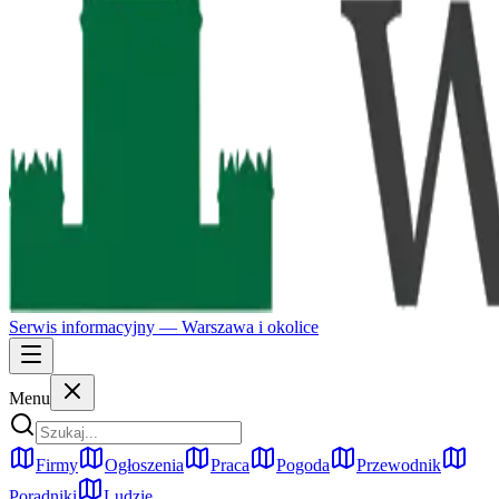
Serwis informacyjny —
Warszawa
i okolice
Menu
Firmy
Ogłoszenia
Praca
Pogoda
Przewodnik
Poradniki
Ludzie