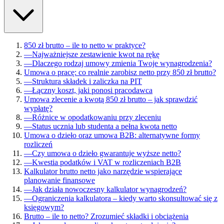
850 zł brutto – ile to netto w praktyce?
—
Najważniejsze zestawienie kwot na rękę
—
Dlaczego rodzaj umowy zmienia Twoje wynagrodzenia?
Umowa o pracę: co realnie zarobisz netto przy 850 zł brutto?
—
Struktura składek i zaliczka na PIT
—
Łączny koszt, jaki ponosi pracodawca
Umowa zlecenie a kwotą 850 zł brutto – jak sprawdzić
wypłatę?
—
Różnice w opodatkowaniu przy zleceniu
—
Status ucznia lub studenta a pełna kwota netto
Umowa o dzieło oraz umowa B2B: alternatywne formy
rozliczeń
—
Czy umowa o dzieło gwarantuje wyższe netto?
—
Kwestia podatków i VAT w rozliczeniach B2B
Kalkulator brutto netto jako narzędzie wspierające
planowanie finansowe
—
Jak działa nowoczesny kalkulator wynagrodzeń?
—
Ograniczenia kalkulatora – kiedy warto skonsultować się z
księgowym?
Brutto – ile to netto? Zrozumieć składki i obciążenia