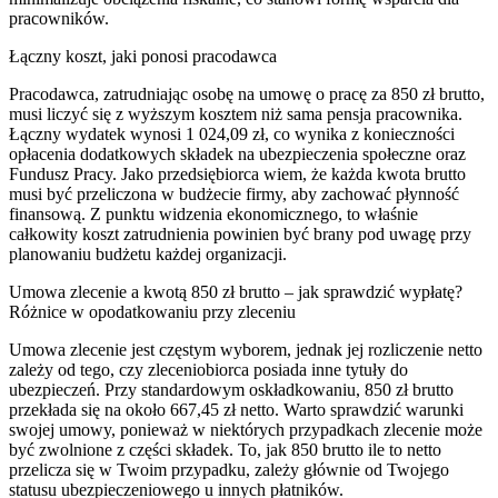
pracowników.
Łączny koszt, jaki ponosi pracodawca
Pracodawca, zatrudniając osobę na umowę o pracę za 850 zł brutto,
musi liczyć się z wyższym kosztem niż sama pensja pracownika.
Łączny wydatek wynosi 1 024,09 zł, co wynika z konieczności
opłacenia dodatkowych składek na ubezpieczenia społeczne oraz
Fundusz Pracy. Jako przedsiębiorca wiem, że każda kwota brutto
musi być przeliczona w budżecie firmy, aby zachować płynność
finansową. Z punktu widzenia ekonomicznego, to właśnie
całkowity koszt zatrudnienia powinien być brany pod uwagę przy
planowaniu budżetu każdej organizacji.
Umowa zlecenie a kwotą 850 zł brutto – jak sprawdzić wypłatę?
Różnice w opodatkowaniu przy zleceniu
Umowa zlecenie jest częstym wyborem, jednak jej rozliczenie netto
zależy od tego, czy zleceniobiorca posiada inne tytuły do
ubezpieczeń. Przy standardowym oskładkowaniu, 850 zł brutto
przekłada się na około 667,45 zł netto. Warto sprawdzić warunki
swojej umowy, ponieważ w niektórych przypadkach zlecenie może
być zwolnione z części składek. To, jak 850 brutto ile to netto
przelicza się w Twoim przypadku, zależy głównie od Twojego
statusu ubezpieczeniowego u innych płatników.