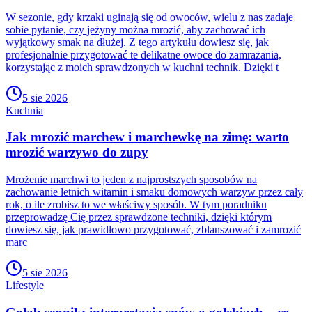
W sezonie, gdy krzaki uginają się od owoców, wielu z nas zadaje
sobie pytanie, czy jeżyny można mrozić, aby zachować ich
wyjątkowy smak na dłużej. Z tego artykułu dowiesz się, jak
profesjonalnie przygotować te delikatne owoce do zamrażania,
korzystając z moich sprawdzonych w kuchni technik. Dzięki t
5 sie 2026
Kuchnia
Jak mrozić marchew i marchewkę na zimę: warto
mrozić warzywo do zupy
Mrożenie marchwi to jeden z najprostszych sposobów na
zachowanie letnich witamin i smaku domowych warzyw przez cały
rok, o ile zrobisz to we właściwy sposób. W tym poradniku
przeprowadzę Cię przez sprawdzone techniki, dzięki którym
dowiesz się, jak prawidłowo przygotować, zblanszować i zamrozić
marc
5 sie 2026
Lifestyle