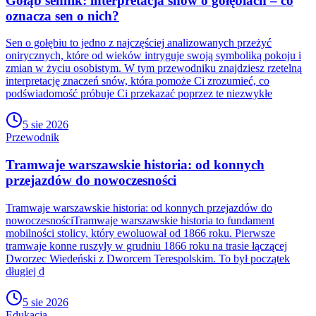
Gołąb sennik: interpretacja snów o gołębiach – co
oznacza sen o nich?
Sen o gołębiu to jedno z najczęściej analizowanych przeżyć
onirycznych, które od wieków intryguje swoją symboliką pokoju i
zmian w życiu osobistym. W tym przewodniku znajdziesz rzetelną
interpretację znaczeń snów, która pomoże Ci zrozumieć, co
podświadomość próbuje Ci przekazać poprzez te niezwykłe
5 sie 2026
Przewodnik
Tramwaje warszawskie historia: od konnych
przejazdów do nowoczesności
Tramwaje warszawskie historia: od konnych przejazdów do
nowoczesnościTramwaje warszawskie historia to fundament
mobilności stolicy, który ewoluował od 1866 roku. Pierwsze
tramwaje konne ruszyły w grudniu 1866 roku na trasie łączącej
Dworzec Wiedeński z Dworcem Terespolskim. To był początek
długiej d
5 sie 2026
Edukacja