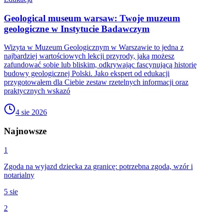
Geological museum warsaw: Twoje muzeum
geologiczne w Instytucie Badawczym
Wizyta w Muzeum Geologicznym w Warszawie to jedna z
najbardziej wartościowych lekcji przyrody, jaką możesz
zafundować sobie lub bliskim, odkrywając fascynującą historię
budowy geologicznej Polski. Jako ekspert od edukacji
przygotowałem dla Ciebie zestaw rzetelnych informacji oraz
praktycznych wskazó
4 sie 2026
Najnowsze
1
Zgoda na wyjazd dziecka za granicę: potrzebna zgoda, wzór i
notarialny
5 sie
2