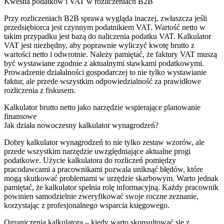
Kwestia podatków i VAT w rozliczeniach B2B
Przy rozliczeniach B2B sprawa wygląda inaczej, zwłaszcza jeśli
przedsiębiorca jest czynnym podatnikiem VAT. Wartość netto w
takim przypadku jest bazą do naliczenia podatku VAT. Kalkulator
VAT jest niezbędny, aby poprawnie wyliczyć kwotę brutto z
wartości netto i odwrotnie. Należy pamiętać, że faktury VAT muszą
być wystawiane zgodnie z aktualnymi stawkami podatkowymi.
Prowadzenie działalności gospodarczej to nie tylko wystawianie
faktur, ale przede wszystkim odpowiedzialność za prawidłowe
rozliczenia z fiskusem.
Kalkulator brutto netto jako narzędzie wspierające planowanie
finansowe
Jak działa nowoczesny kalkulator wynagrodzeń?
Dobry kalkulator wynagrodzeń to nie tylko zestaw wzorów, ale
przede wszystkim narzędzie uwzględniające aktualne progi
podatkowe. Użycie kalkulatora do rozliczeń pomiędzy
pracodawcami a pracownikami pozwala uniknąć błędów, które
mogą skutkować problemami w urzędzie skarbowym. Warto jednak
pamiętać, że kalkulator spełnia rolę informacyjną. Każdy pracownik
powinien samodzielnie zweryfikować swoje roczne zeznanie,
korzystając z profesjonalnego wsparcia księgowego.
Ograniczenia kalkulatora – kiedy warto skonsultować się z