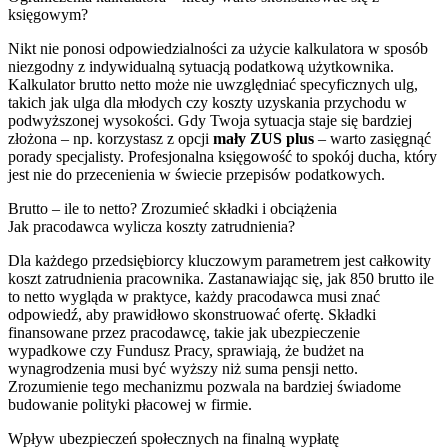
księgowym?
Nikt nie ponosi odpowiedzialności za użycie kalkulatora w sposób
niezgodny z indywidualną sytuacją podatkową użytkownika.
Kalkulator brutto netto może nie uwzględniać specyficznych ulg,
takich jak ulga dla młodych czy koszty uzyskania przychodu w
podwyższonej wysokości. Gdy Twoja sytuacja staje się bardziej
złożona – np. korzystasz z opcji
mały ZUS plus
– warto zasięgnąć
porady specjalisty. Profesjonalna księgowość to spokój ducha, który
jest nie do przecenienia w świecie przepisów podatkowych.
Brutto – ile to netto? Zrozumieć składki i obciążenia
Jak pracodawca wylicza koszty zatrudnienia?
Dla każdego przedsiębiorcy kluczowym parametrem jest całkowity
koszt zatrudnienia pracownika. Zastanawiając się, jak 850 brutto ile
to netto wygląda w praktyce, każdy pracodawca musi znać
odpowiedź, aby prawidłowo skonstruować ofertę. Składki
finansowane przez pracodawcę, takie jak ubezpieczenie
wypadkowe czy Fundusz Pracy, sprawiają, że budżet na
wynagrodzenia musi być wyższy niż suma pensji netto.
Zrozumienie tego mechanizmu pozwala na bardziej świadome
budowanie polityki płacowej w firmie.
Wpływ ubezpieczeń społecznych na finalną wypłatę