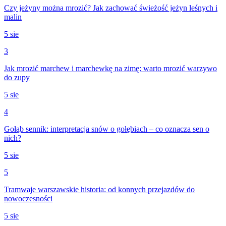
Czy jeżyny można mrozić? Jak zachować świeżość jeżyn leśnych i
malin
5 sie
3
Jak mrozić marchew i marchewkę na zimę: warto mrozić warzywo
do zupy
5 sie
4
Gołąb sennik: interpretacja snów o gołębiach – co oznacza sen o
nich?
5 sie
5
Tramwaje warszawskie historia: od konnych przejazdów do
nowoczesności
5 sie