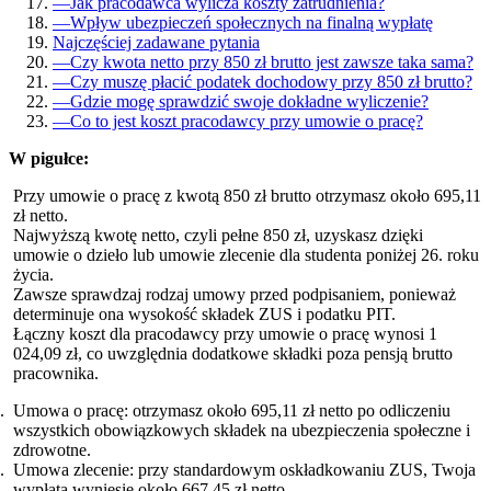
—
Jak pracodawca wylicza koszty zatrudnienia?
—
Wpływ ubezpieczeń społecznych na finalną wypłatę
Najczęściej zadawane pytania
—
Czy kwota netto przy 850 zł brutto jest zawsze taka sama?
—
Czy muszę płacić podatek dochodowy przy 850 zł brutto?
—
Gdzie mogę sprawdzić swoje dokładne wyliczenie?
—
Co to jest koszt pracodawcy przy umowie o pracę?
W pigułce:
Przy umowie o pracę z kwotą 850 zł brutto otrzymasz około 695,11
zł netto.
Najwyższą kwotę netto, czyli pełne 850 zł, uzyskasz dzięki
umowie o dzieło lub umowie zlecenie dla studenta poniżej 26. roku
życia.
Zawsze sprawdzaj rodzaj umowy przed podpisaniem, ponieważ
determinuje ona wysokość składek ZUS i podatku PIT.
Łączny koszt dla pracodawcy przy umowie o pracę wynosi 1
024,09 zł, co uwzględnia dodatkowe składki poza pensją brutto
pracownika.
Umowa o pracę: otrzymasz około 695,11 zł netto po odliczeniu
wszystkich obowiązkowych składek na ubezpieczenia społeczne i
zdrowotne.
Umowa zlecenie: przy standardowym oskładkowaniu ZUS, Twoja
wypłata wyniesie około 667,45 zł netto.