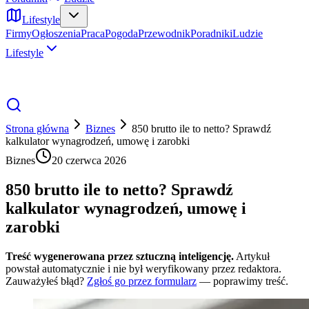
Lifestyle
Firmy
Ogłoszenia
Praca
Pogoda
Przewodnik
Poradniki
Ludzie
Lifestyle
Strona główna
Biznes
850 brutto ile to netto? Sprawdź
kalkulator wynagrodzeń, umowę i zarobki
Biznes
20 czerwca 2026
850 brutto ile to netto? Sprawdź
kalkulator wynagrodzeń, umowę i
zarobki
Treść wygenerowana przez sztuczną inteligencję.
Artykuł
powstał automatycznie i nie był weryfikowany przez redaktora.
Zauważyłeś błąd?
Zgłoś go przez formularz
— poprawimy treść.