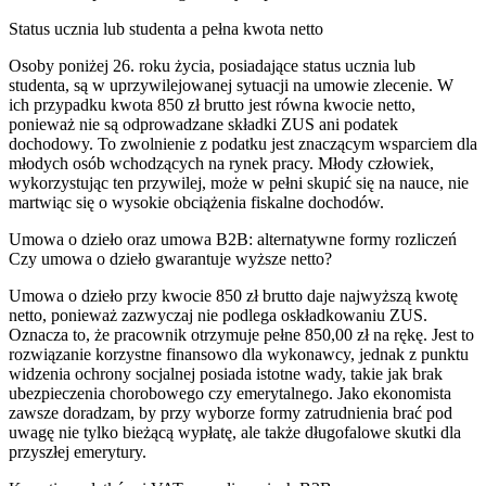
Status ucznia lub studenta a pełna kwota netto
Osoby poniżej 26. roku życia, posiadające status ucznia lub
studenta, są w uprzywilejowanej sytuacji na umowie zlecenie. W
ich przypadku kwota 850 zł brutto jest równa kwocie netto,
ponieważ nie są odprowadzane składki ZUS ani podatek
dochodowy. To zwolnienie z podatku jest znaczącym wsparciem dla
młodych osób wchodzących na rynek pracy. Młody człowiek,
wykorzystując ten przywilej, może w pełni skupić się na nauce, nie
martwiąc się o wysokie obciążenia fiskalne dochodów.
Umowa o dzieło oraz umowa B2B: alternatywne formy rozliczeń
Czy umowa o dzieło gwarantuje wyższe netto?
Umowa o dzieło przy kwocie 850 zł brutto daje najwyższą kwotę
netto, ponieważ zazwyczaj nie podlega oskładkowaniu ZUS.
Oznacza to, że pracownik otrzymuje pełne 850,00 zł na rękę. Jest to
rozwiązanie korzystne finansowo dla wykonawcy, jednak z punktu
widzenia ochrony socjalnej posiada istotne wady, takie jak brak
ubezpieczenia chorobowego czy emerytalnego. Jako ekonomista
zawsze doradzam, by przy wyborze formy zatrudnienia brać pod
uwagę nie tylko bieżącą wypłatę, ale także długofalowe skutki dla
przyszłej emerytury.