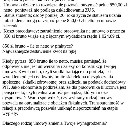
Umowa o dzieło: to rozwiązanie pozwala otrzymać pełne 850,00 zł
netto, ponieważ nie podlega oskładkowaniu ZUS.
Status studenta: osoby poniżej 26. roku życia ze statusem ucznia
lub studenta mogą otrzymać pełne 850,00 zł netto na umowie
zlecenie.
Koszt pracodawcy: zatrudnienie pracownika na umowę o pracę za
850 zł brutto wiąże się z łącznym wydatkiem rzędu 1 024,09 zł.
850 zł brutto – ile to netto w praktyce?
Najważniejsze zestawienie kwot na rękę
Kiedy pytasz, 850 brutto ile to netto, musisz pamiętać, że
odpowiedź nie jest uniwersalna i zależy od konstrukcji Twojej
umowy. Kwota netto, czyli środki trafiające do portfela, jest
wynikiem odjęcia od kwoty brutto składek na ubezpieczenia
społeczne, składki zdrowotnej oraz zaliczki na podatek dochodowy
PIT. Jako ekonomista podkreślam, że dla pracownika kluczowa jest
pensja netto, czyli realna wartość pieniądza, którym może
dysponować. Warto sprawdzić, czy wybrany rodzaj umowy
pozwala na optymalizację obciążeń fiskalnych. Transparentność w
relacji z pracodawcą pozwala uniknąć nieporozumień na etapie
wypłaty.
Dlaczego rodzaj umowy zmienia Twoje wynagrodzenia?