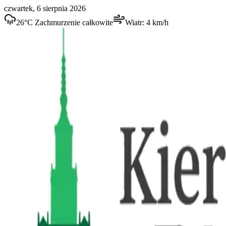
czwartek, 6 sierpnia 2026
26
°C
Zachmurzenie całkowite
Wiatr:
4
km/h