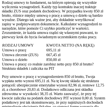
Rodzaj umowy to fundament, na którym opierają się wszystkie
wyliczenia wynagrodzeń. Każdy typ kontraktu inaczej traktuje
składki ZUS oraz podatek dochodowy. W przypadku kwoty 850 zł
brutto, różnice między umową o pracę a umową o dzieło są bardzo
wyraźne. Dlatego tak ważne jest, aby dokładnie weryfikować
zapisy w podpisywanym dokumencie. Kalkulator wynagrodzeń to
narzędzie, które pomoże Ci szybko przeliczyć te wartości.
Zrozumienie, że każda umowa rządzi się własnymi prawami, to
pierwszy krok do bycia świadomym uczestnikiem rynku pracy.
RODZAJ UMOWY
KWOTA NETTO (NA RĘKĘ)
Umowa o pracę
695,11 zł
Umowa zlecenie (ZUS)
667,45 zł
Umowa o dzieło
850,00 zł
Umowa o pracę: co realnie zarobisz netto przy 850 zł brutto?
Struktura składek i zaliczka na PIT
Przy umowie o pracę z wynagrodzeniem 850 zł brutto, Twoja
wypłata netto wynosi 695,11 zł. Na tę kwotę składa się struktura
potrąceń: ubezpieczenie emerytalne wynosi 82,96 zł, rentowe 12,75
zł, a chorobowe 20,83 zł. Dodatkowo odliczana jest składka
zdrowotna w wysokości 38,35 zł. Warto zauważyć, że przy tej
kwocie zaliczka na podatek dochodowy PIT wynosi 0,00 zł. System
podatkowy jest tak skonstruowany, że przy najniższych dochodach
minimalizuje obciążenia fiskalne, co stanowi formę wsparcia dla