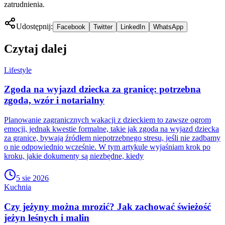
zatrudnienia.
Udostępnij:
Facebook
Twitter
LinkedIn
WhatsApp
Czytaj dalej
Lifestyle
Zgoda na wyjazd dziecka za granicę: potrzebna
zgoda, wzór i notarialny
Planowanie zagranicznych wakacji z dzieckiem to zawsze ogrom
emocji, jednak kwestie formalne, takie jak zgoda na wyjazd dziecka
za granicę, bywają źródłem niepotrzebnego stresu, jeśli nie zadbamy
o nie odpowiednio wcześnie. W tym artykule wyjaśniam krok po
kroku, jakie dokumenty są niezbędne, kiedy
5 sie 2026
Kuchnia
Czy jeżyny można mrozić? Jak zachować świeżość
jeżyn leśnych i malin