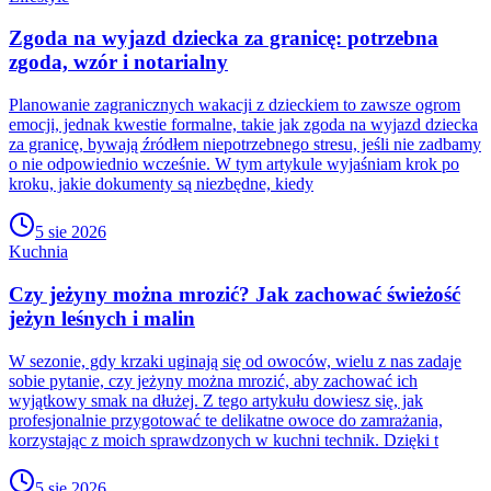
Zgoda na wyjazd dziecka za granicę: potrzebna
zgoda, wzór i notarialny
Planowanie zagranicznych wakacji z dzieckiem to zawsze ogrom
emocji, jednak kwestie formalne, takie jak zgoda na wyjazd dziecka
za granicę, bywają źródłem niepotrzebnego stresu, jeśli nie zadbamy
o nie odpowiednio wcześnie. W tym artykule wyjaśniam krok po
kroku, jakie dokumenty są niezbędne, kiedy
5 sie 2026
Kuchnia
Czy jeżyny można mrozić? Jak zachować świeżość
jeżyn leśnych i malin
W sezonie, gdy krzaki uginają się od owoców, wielu z nas zadaje
sobie pytanie, czy jeżyny można mrozić, aby zachować ich
wyjątkowy smak na dłużej. Z tego artykułu dowiesz się, jak
profesjonalnie przygotować te delikatne owoce do zamrażania,
korzystając z moich sprawdzonych w kuchni technik. Dzięki t
5 sie 2026