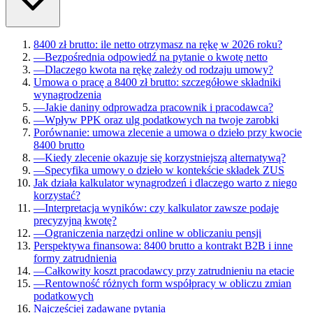
8400 zł brutto: ile netto otrzymasz na rękę w 2026 roku?
—
Bezpośrednia odpowiedź na pytanie o kwotę netto
—
Dlaczego kwota na rękę zależy od rodzaju umowy?
Umowa o pracę a 8400 zł brutto: szczegółowe składniki
wynagrodzenia
—
Jakie daniny odprowadza pracownik i pracodawca?
—
Wpływ PPK oraz ulg podatkowych na twoje zarobki
Porównanie: umowa zlecenie a umowa o dzieło przy kwocie
8400 brutto
—
Kiedy zlecenie okazuje się korzystniejszą alternatywą?
—
Specyfika umowy o dzieło w kontekście składek ZUS
Jak działa kalkulator wynagrodzeń i dlaczego warto z niego
korzystać?
—
Interpretacja wyników: czy kalkulator zawsze podaje
precyzyjną kwotę?
—
Ograniczenia narzędzi online w obliczaniu pensji
Perspektywa finansowa: 8400 brutto a kontrakt B2B i inne
formy zatrudnienia
—
Całkowity koszt pracodawcy przy zatrudnieniu na etacie
—
Rentowność różnych form współpracy w obliczu zmian
podatkowych
Najczęściej zadawane pytania