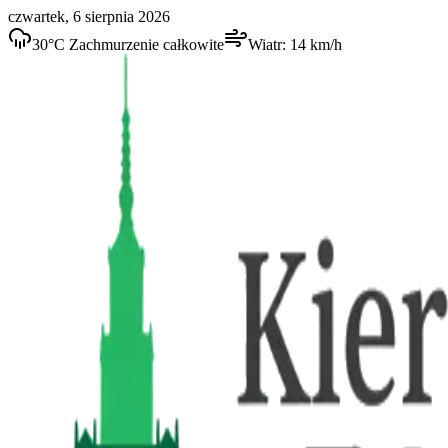
czwartek, 6 sierpnia 2026
30
°C
Zachmurzenie całkowite
Wiatr:
14
km/h