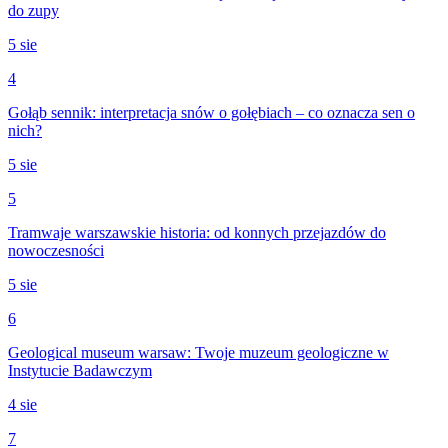
do zupy
5 sie
4
Gołąb sennik: interpretacja snów o gołębiach – co oznacza sen o
nich?
5 sie
5
Tramwaje warszawskie historia: od konnych przejazdów do
nowoczesności
5 sie
6
Geological museum warsaw: Twoje muzeum geologiczne w
Instytucie Badawczym
4 sie
7