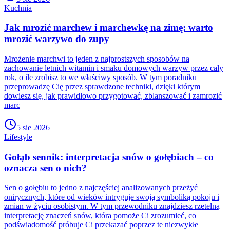
Kuchnia
Jak mrozić marchew i marchewkę na zimę: warto
mrozić warzywo do zupy
Mrożenie marchwi to jeden z najprostszych sposobów na
zachowanie letnich witamin i smaku domowych warzyw przez cały
rok, o ile zrobisz to we właściwy sposób. W tym poradniku
przeprowadzę Cię przez sprawdzone techniki, dzięki którym
dowiesz się, jak prawidłowo przygotować, zblanszować i zamrozić
marc
5 sie 2026
Lifestyle
Gołąb sennik: interpretacja snów o gołębiach – co
oznacza sen o nich?
Sen o gołębiu to jedno z najczęściej analizowanych przeżyć
onirycznych, które od wieków intryguje swoją symboliką pokoju i
zmian w życiu osobistym. W tym przewodniku znajdziesz rzetelną
interpretację znaczeń snów, która pomoże Ci zrozumieć, co
podświadomość próbuje Ci przekazać poprzez te niezwykłe