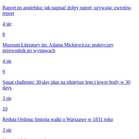
Raport po angielsku: jak napisać dobry raport, używając zwrotów
report
4 sie
8
Muzeum Literatury im. Adama Mickiewicza: praktyczny
przewodnik po wystawach
4 sie
9
Squat challenge: 30-day plan na silniejsze legs i lower body w 30
days
3 sie
10
Reduta Ordona: historia walki o Warszawę w 1831 roku
3 sie