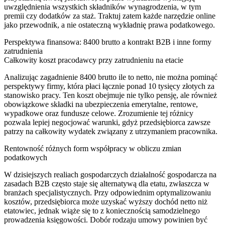
uwzględnienia wszystkich składników wynagrodzenia, w tym
premii czy dodatków za staż. Traktuj zatem każde narzędzie online
jako przewodnik, a nie ostateczną wykładnię prawa podatkowego.
Perspektywa finansowa: 8400 brutto a kontrakt B2B i inne formy
zatrudnienia
Całkowity koszt pracodawcy przy zatrudnieniu na etacie
Analizując zagadnienie 8400 brutto ile to netto, nie można pominąć
perspektywy firmy, która płaci łącznie ponad 10 tysięcy złotych za
stanowisko pracy. Ten koszt obejmuje nie tylko pensję, ale również
obowiązkowe składki na ubezpieczenia emerytalne, rentowe,
wypadkowe oraz fundusze celowe. Zrozumienie tej różnicy
pozwala lepiej negocjować warunki, gdyż przedsiębiorca zawsze
patrzy na całkowity wydatek związany z utrzymaniem pracownika.
Rentowność różnych form współpracy w obliczu zmian
podatkowych
W dzisiejszych realiach gospodarczych działalność gospodarcza na
zasadach B2B często staje się alternatywą dla etatu, zwłaszcza w
branżach specjalistycznych. Przy odpowiednim optymalizowaniu
kosztów, przedsiębiorca może uzyskać wyższy dochód netto niż
etatowiec, jednak wiąże się to z koniecznością samodzielnego
prowadzenia księgowości. Dobór rodzaju umowy powinien być