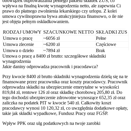
obowiązek odprowadzania pełnego pakietu składek ZUS, co
wpływa na finalną kwotę wynagrodzenia netto, ale zapewnia Ci
prawo do płatnego zwolnienia lekarskiego czy urlopu. Z kolei
umowa cywilnoprawna bywa atrakcyjniejsza finansowo, o ile nie
jest objęta pełnym oskładkowaniem.
RODZAJ UMOWY
SZACUNKOWE NETTO
SKŁADKI ZUS
Umowa o pracę
~6056 zł
Pełne
Umowa zlecenie
~6200 zł
Częściowe
Umowa o dzieło
~7894 zł
Brak
Umowa o pracę a 8400 zł brutto: szczegółowe składniki
wynagrodzenia
Jakie daniny odprowadza pracownik i pracodawca?
Przy kwocie 8400 zł brutto składniki wynagrodzenia dzielą się na te
finansowane przez pracownika oraz koszty pracodawcy. Pracownik
odprowadza składki na ubezpieczenie emerytalne w wysokości
819,84 zł, rentowe 126 zł oraz składkę chorobową 205,80 zł. Do
tego dochodzi ubezpieczenie zdrowotne wynoszące 652,35 zł oraz
zaliczka na podatek PIT w kwocie 540 zł. Całkowity koszt
pracodawcy wynosi 10 120,32 zł, co uwzględnia dodatkowe opłaty,
takie jak składki wypadkowe, Fundusz Pracy oraz FGŚP.
Wpływ PPK oraz ulg podatkowych na twoje zarobki