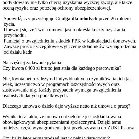
podyktowany nie tylko chęcią uzyskania wyższej kwoty, ale także
oceną ryzyka oraz potrzebą ochrony ubezpieczeniowej.
Sprawdź, czy przysługuje Ci
ulga dla młodych
przed 26 rokiem
życia.
Upewnij się, że Twoja umowa jasno określa koszty uzyskania
przychodu.
Pamiętaj o uwzględnieniu składek PPK w kalkulacjach domowych.
Zawsze proś o szczegółowe wyliczenie składników wynagrodzenia
od działu kadr.
Najczęściej zadawane pytania
Czy kwota 8400 zł brutto jest stała dla każdego pracownika?
Nie, kwota netto zależy od indywidualnych czynników, takich jak
wiek, uczestnictwo w programach oszczędnościowych oraz
zastosowanie ulg. Każdy przypadek wymaga uwzględnienia
osobistych danych podatkowych.
Dlaczego umowa o dzieło daje wyższe netto niż umowa o pracę?
Wynika to z faktu, że umowa o dzieło nie jest oskładkowana
obowiązkowymi ubezpieczeniami społecznymi. Dzięki temu
mniejsza część wynagrodzenia jest przekazywana do ZUS i fiskusa.
Czy kalkulator wynagrodzeń jest w pełni wiarygodny?