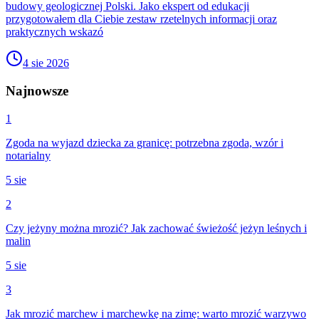
budowy geologicznej Polski. Jako ekspert od edukacji
przygotowałem dla Ciebie zestaw rzetelnych informacji oraz
praktycznych wskazó
4 sie 2026
Najnowsze
1
Zgoda na wyjazd dziecka za granicę: potrzebna zgoda, wzór i
notarialny
5 sie
2
Czy jeżyny można mrozić? Jak zachować świeżość jeżyn leśnych i
malin
5 sie
3
Jak mrozić marchew i marchewkę na zimę: warto mrozić warzywo