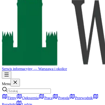
Serwis informacyjny —
Warszawa
i okolice
Menu
Firmy
Ogłoszenia
Praca
Pogoda
Przewodnik
Poradniki
Ludzie