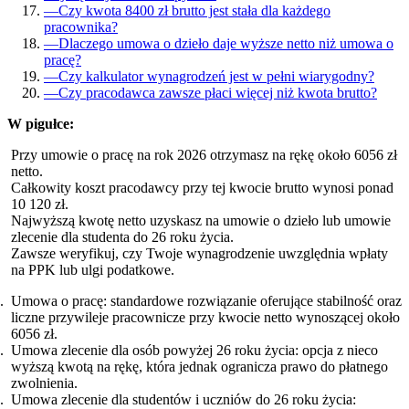
—
Czy kwota 8400 zł brutto jest stała dla każdego
pracownika?
—
Dlaczego umowa o dzieło daje wyższe netto niż umowa o
pracę?
—
Czy kalkulator wynagrodzeń jest w pełni wiarygodny?
—
Czy pracodawca zawsze płaci więcej niż kwota brutto?
W pigułce:
Przy umowie o pracę na rok 2026 otrzymasz na rękę około 6056 zł
netto.
Całkowity koszt pracodawcy przy tej kwocie brutto wynosi ponad
10 120 zł.
Najwyższą kwotę netto uzyskasz na umowie o dzieło lub umowie
zlecenie dla studenta do 26 roku życia.
Zawsze weryfikuj, czy Twoje wynagrodzenie uwzględnia wpłaty
na PPK lub ulgi podatkowe.
Umowa o pracę: standardowe rozwiązanie oferujące stabilność oraz
liczne przywileje pracownicze przy kwocie netto wynoszącej około
6056 zł.
Umowa zlecenie dla osób powyżej 26 roku życia: opcja z nieco
wyższą kwotą na rękę, która jednak ogranicza prawo do płatnego
zwolnienia.
Umowa zlecenie dla studentów i uczniów do 26 roku życia: