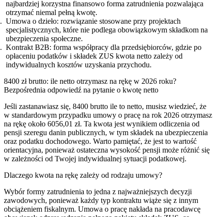
najbardziej korzystna finansowo forma zatrudnienia pozwalająca
otrzymać niemal pełną kwotę.
Umowa o dzieło: rozwiązanie stosowane przy projektach
specjalistycznych, które nie podlega obowiązkowym składkom na
ubezpieczenia społeczne.
Kontrakt B2B: forma współpracy dla przedsiębiorców, gdzie po
opłaceniu podatków i składek ZUS kwota netto zależy od
indywidualnych kosztów uzyskania przychodu.
8400 zł brutto: ile netto otrzymasz na rękę w 2026 roku?
Bezpośrednia odpowiedź na pytanie o kwotę netto
Jeśli zastanawiasz się, 8400 brutto ile to netto, musisz wiedzieć, że
w standardowym przypadku umowy o pracę na rok 2026 otrzymasz
na rękę około 6056,01 zł. Ta kwota jest wynikiem odliczenia od
pensji szeregu danin publicznych, w tym składek na ubezpieczenia
oraz podatku dochodowego. Warto pamiętać, że jest to wartość
orientacyjna, ponieważ ostateczna wysokość pensji może różnić się
w zależności od Twojej indywidualnej sytuacji podatkowej.
Dlaczego kwota na rękę zależy od rodzaju umowy?
Wybór formy zatrudnienia to jedna z najważniejszych decyzji
zawodowych, ponieważ każdy typ kontraktu wiąże się z innym
obciążeniem fiskalnym. Umowa o pracę nakłada na pracodawcę