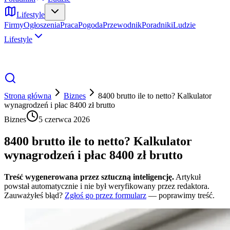
Lifestyle
Firmy
Ogłoszenia
Praca
Pogoda
Przewodnik
Poradniki
Ludzie
Lifestyle
Strona główna
Biznes
8400 brutto ile to netto? Kalkulator
wynagrodzeń i płac 8400 zł brutto
Biznes
5 czerwca 2026
8400 brutto ile to netto? Kalkulator
wynagrodzeń i płac 8400 zł brutto
Treść wygenerowana przez sztuczną inteligencję.
Artykuł
powstał automatycznie i nie był weryfikowany przez redaktora.
Zauważyłeś błąd?
Zgłoś go przez formularz
— poprawimy treść.