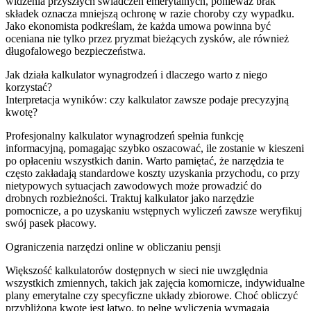
widzenia przyszłych świadczeń emerytalnych, ponieważ brak
składek oznacza mniejszą ochronę w razie choroby czy wypadku.
Jako ekonomista podkreślam, że każda umowa powinna być
oceniana nie tylko przez pryzmat bieżących zysków, ale również
długofalowego bezpieczeństwa.
Jak działa kalkulator wynagrodzeń i dlaczego warto z niego
korzystać?
Interpretacja wyników: czy kalkulator zawsze podaje precyzyjną
kwotę?
Profesjonalny kalkulator wynagrodzeń spełnia funkcję
informacyjną, pomagając szybko oszacować, ile zostanie w kieszeni
po opłaceniu wszystkich danin. Warto pamiętać, że narzędzia te
często zakładają standardowe koszty uzyskania przychodu, co przy
nietypowych sytuacjach zawodowych może prowadzić do
drobnych rozbieżności. Traktuj kalkulator jako narzędzie
pomocnicze, a po uzyskaniu wstępnych wyliczeń zawsze weryfikuj
swój pasek płacowy.
Ograniczenia narzędzi online w obliczaniu pensji
Większość kalkulatorów dostępnych w sieci nie uwzględnia
wszystkich zmiennych, takich jak zajęcia komornicze, indywidualne
plany emerytalne czy specyficzne układy zbiorowe. Choć obliczyć
przybliżoną kwotę jest łatwo, to pełne wyliczenia wymagają