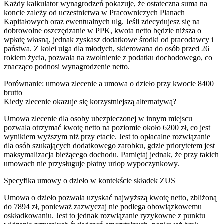
Każdy kalkulator wynagrodzeń pokazuje, że ostateczna suma na
koncie zależy od uczestnictwa w Pracowniczych Planach
Kapitałowych oraz ewentualnych ulg. Jeśli zdecydujesz się na
dobrowolne oszczędzanie w PPK, kwota netto będzie niższa o
wpłatę własną, jednak zyskasz dodatkowe środki od pracodawcy i
państwa. Z kolei ulga dla młodych, skierowana do osób przed 26
rokiem życia, pozwala na zwolnienie z podatku dochodowego, co
znacząco podnosi wynagrodzenie netto.
Porównanie: umowa zlecenie a umowa o dzieło przy kwocie 8400
brutto
Kiedy zlecenie okazuje się korzystniejszą alternatywą?
Umowa zlecenie dla osoby ubezpieczonej w innym miejscu
pozwala otrzymać kwotę netto na poziomie około 6200 zł, co jest
wynikiem wyższym niż przy etacie. Jest to opłacalne rozwiązanie
dla osób szukających dodatkowego zarobku, gdzie priorytetem jest
maksymalizacja bieżącego dochodu. Pamiętaj jednak, że przy takich
umowach nie przysługuje płatny urlop wypoczynkowy.
Specyfika umowy o dzieło w kontekście składek ZUS
Umowa o dzieło pozwala uzyskać najwyższą kwotę netto, zbliżoną
do 7894 zł, ponieważ zazwyczaj nie podlega obowiązkowemu
oskładkowaniu. Jest to jednak rozwiązanie ryzykowne z punktu