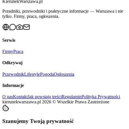
KierunekWarszawa.pl
Poradniki, przewodniki i praktyczne informacje — Warszawa i nie
tylko. Firmy, praca, ogłoszenia.
Serwis
Firmy
Praca
Odkrywaj
Przewodnik
Lifestyle
Pogoda
Ogłoszenia
Informacje
O nas
Kontakt
Jak powstają treści
Regulamin
Polityka Prywatności
kierunekwarszawa.pl
2026
©
Wszelkie Prawa Zastrzeżone
Szanujemy Twoją prywatność