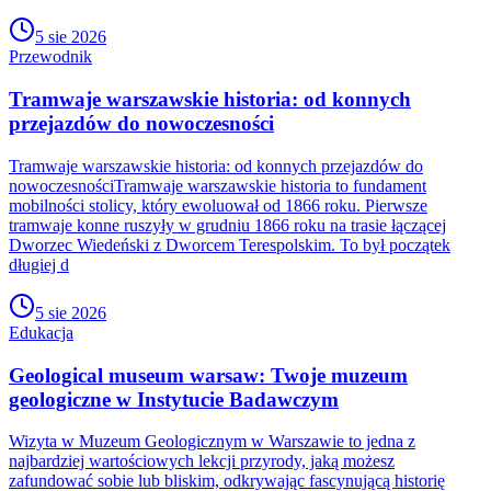
5 sie 2026
Przewodnik
Tramwaje warszawskie historia: od konnych
przejazdów do nowoczesności
Tramwaje warszawskie historia: od konnych przejazdów do
nowoczesnościTramwaje warszawskie historia to fundament
mobilności stolicy, który ewoluował od 1866 roku. Pierwsze
tramwaje konne ruszyły w grudniu 1866 roku na trasie łączącej
Dworzec Wiedeński z Dworcem Terespolskim. To był początek
długiej d
5 sie 2026
Edukacja
Geological museum warsaw: Twoje muzeum
geologiczne w Instytucie Badawczym
Wizyta w Muzeum Geologicznym w Warszawie to jedna z
najbardziej wartościowych lekcji przyrody, jaką możesz
zafundować sobie lub bliskim, odkrywając fascynującą historię