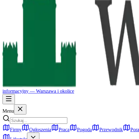
informacyjny —
Warszawa
i okolice
Menu
Firmy
Ogłoszenia
Praca
Pogoda
Przewodnik
Pora