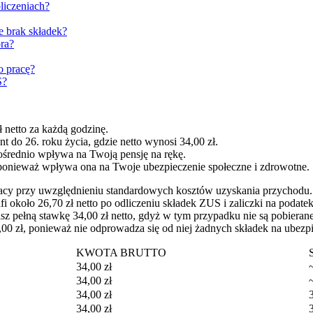
liczeniach?
e brak składek?
ora?
o pracę?
S?
 netto za każdą godzinę.
 do 26. roku życia, gdzie netto wynosi 34,00 zł.
ośrednio wpływa na Twoją pensję na rękę.
onieważ wpływa ona na Twoje ubezpieczenie społeczne i zdrowotne.
racy przy uwzględnieniu standardowych kosztów uzyskania przychodu.
 około 26,70 zł netto po odliczeniu składek ZUS i zaliczki na podatek
sz pełną stawkę 34,00 zł netto, gdyż w tym przypadku nie są pobierane
,00 zł, ponieważ nie odprowadza się od niej żadnych składek na ubezp
KWOTA BRUTTO
34,00 zł
34,00 zł
34,00 zł
34,00 zł