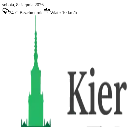
sobota, 8 sierpnia 2026
24
°C
Bezchmurnie
Wiatr:
10
km/h