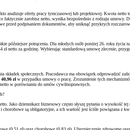
go, kto analizuje oferty pracy tymczasowej lub projektowej. Kwota netto
co faktycznie zarobisz netto, wynika bezpośrednio z rodzaju umowy. D
sowe przed podpisaniem dokumentów, aby uniknąć przykrych rozczarow
tkie późniejsze potrącenia. Dla młodych osób poniżej 26. roku życia na
 zł netto za godzinę. Wybierając standardową umowę zlecenie, przygot
 składek społecznych. Pracodawca ma obowiązek odprowadzić zaliczki
 40,96 zł
w przypadku umowy o pracę. Zrozumienie tych mechanizmów 
ach netto w porównaniu do umów cywilnoprawnych.
ch?
netto. Jako dziennikarz biznesowy często słyszę pytania o wysokość te
i chorobowe są obligatoryjne, a ich wartość jest ściśle powiązana z k
towe (0,51 zł) oraz chorobowe (0,83 zł). Ubezpieczenie zdrowotne ora