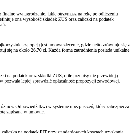
 to finalne wynagrodzenie, jakie otrzymasz na rękę po odliczeniu
efiniuje ona wysokość składek ZUS oraz zaliczki na podatek
ań.
jkorzystniejszą opcją jest umowa zlecenie, gdzie netto zrównuje się z
uj się na około 26,70 zł. Każda forma zatrudnienia posiada unikalne
 na podatek oraz składki ZUS, o ile przepisy nie przewidują
pozwala lepiej sprawdzić opłacalność propozycji zawodowej.
j różnicy. Odpowiedź tkwi w systemie ubezpieczeń, który zabezpiecza
wotą zapisaną w umowie.
z zaliczka na podatek PIT przy standardowych kosztach uzyskania