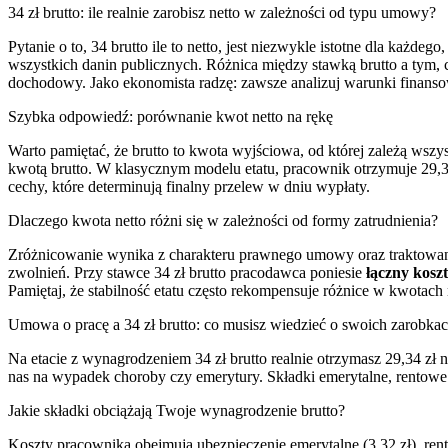
34 zł brutto: ile realnie zarobisz netto w zależności od typu umowy?
Pytanie o to, 34 brutto ile to netto, jest niezwykle istotne dla każde
wszystkich danin publicznych. Różnica między stawką brutto a tym, 
dochodowy. Jako ekonomista radzę: zawsze analizuj warunki finan
Szybka odpowiedź: porównanie kwot netto na rękę
Warto pamiętać, że brutto to kwota wyjściowa, od której zależą wszys
kwotą brutto. W klasycznym modelu etatu, pracownik otrzymuje 29,34
cechy, które determinują finalny przelew w dniu wypłaty.
Dlaczego kwota netto różni się w zależności od formy zatrudnienia?
Zróżnicowanie wynika z charakteru prawnego umowy oraz traktowania
zwolnień. Przy stawce 34 zł brutto pracodawca poniesie
łączny koszt
Pamiętaj, że stabilność etatu często rekompensuje różnice w kwot
Umowa o pracę a 34 zł brutto: co musisz wiedzieć o swoich zarobka
Na etacie z wynagrodzeniem 34 zł brutto realnie otrzymasz 29,34 zł 
nas na wypadek choroby czy emerytury. Składki emerytalne, rentowe 
Jakie składki obciążają Twoje wynagrodzenie brutto?
Koszty pracownika obejmują ubezpieczenie emerytalne (3,32 zł), ren