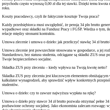
przychodu często wynoszą 0,00 zł dla tej stawki. Dzięki temu kwota 
roku.
Koszty pracodawcy, czyli ile faktycznie kosztuje Twoja praca?
Każdy przedsiębiorca musi uwzględnić, że pensja 34 pln brutto gen
wypadkowe oraz składki na Fundusz Pracy i FGŚP. Wiedza o tym, ile
relacje między stronami kontraktu.
Umowa zlecenie i umowa o dzieło: jak przeliczyć stawkę 34 zł brutto
Umowa zlecenie jest powszechnie stosowana w gospodarce, a jej rozlicz
Standardowo, bez statusu studenta, odciągane są składki ZUS oraz
Twoje bezpieczeństwo socjalne.
Składka ZUS przy zleceniu – kiedy wpływa na Twoją kwotę netto?
Składka ZUS przy zleceniu jest kluczowym elementem obniżającym wyp
kalkulator wynagrodzeń, aby sprawdzić wpływ konkretnych przepisó
studentów.
Umowa o dzieło: czy to zawsze najwyższa wypłata na rękę?
Umowa o dzieło przy stawce 34 zł brutto pozwala otrzymać pełne 34 z
pozbawione ochrony socjalnej. Jako ekonomista zalecam rozwagę: wyż