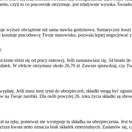
netto, czyli to co pracownik otrzymuje, jest relatywnie wysoka. Świad
eruje wyższe obciążenie niż sama stawka godzinowa. Sumaryczny koszt
 kosztuje pracodawcę Twoje stanowisko, pozwala lepiej negocjować z
?
enie różni się od pracy etatowej. Jeśli zastanawiasz się, 34 brutto il
 podatek. W efekcie otrzymasz około 26,70 zł. Zawsze sprawdzaj, czy
łatę. Jeśli masz inny tytuł do ubezpieczeń, składki mogą być ogranic
w na Twoje zarobki. Dla osób powyżej 26. roku życia składki są obo
ł na rękę, ponieważ nie występuje tu składka na ubezpieczenia. Jest t
sza kwota netto oznacza brak składek emerytalnych. Zastanów się, czy