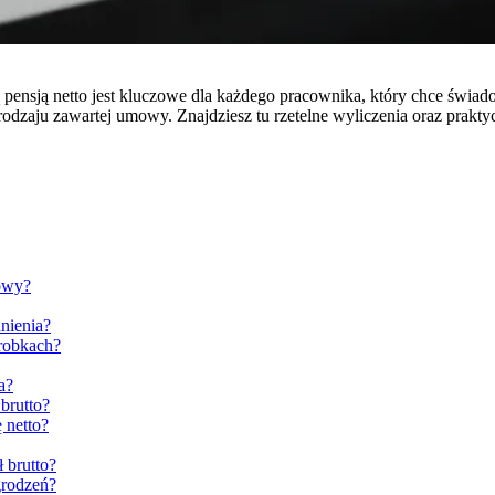
pensją netto jest kluczowe dla każdego pracownika, który chce świad
 od rodzaju zawartej umowy. Znajdziesz tu rzetelne wyliczenia oraz pr
mowy?
dnienia?
arobkach?
a?
brutto?
 netto?
ł brutto?
grodzeń?