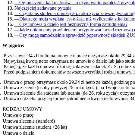
—
Ograniczenia kalkulatorów – o czym warto pamiętać przy ob
Najczęściej zadawane pytania
—
Czy status studenta poniżej 26. roku życia zawsze gwarantuj
—
Dlaczego moja wypłata jest niższa niż wyliczenia z kalkulat
—
Czy umowa o dzieło jest bezpieczną formą zatrudnienia?
—
Jakie dokumenty powinienem przygotować przed rozmową 
—
Czy mogę samodzielnie sprawdzić poprawność składek ZU
W pigułce:
Przy stawce 34 zł brutto na umowie o pracę otrzymasz około 29,34 zł
Najwyższą kwotę netto otrzymasz na umowie o dzieło lub jako student
Pamiętaj, że każda umowa różni się zakresem składek ZUS, co bezp
Przed podpisaniem dokumentów zawsze zweryfikuj rodzaj umowy, p
Umowa o pracę: otrzymasz około 29,34 zł netto za każdą godzinę p
Umowa zlecenie (osoby powyżej 26. roku życia): na Twoje konto trafi
Umowa zlecenie dla studenta lub ucznia (do 26. roku życia): otrzyma
Umowa o dzieło: przy tej formie zatrudnienia kwota netto wynosi 34
RODZAJ UMOWY
Umowa o pracę
Umowa zlecenie (standard)
Umowa zlecenie (student <26 lat)
Umowa o dzieło