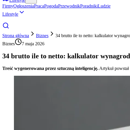
Lifestyle
Firmy
Ogłoszenia
Praca
Pogoda
Przewodnik
Poradniki
Ludzie
Lifestyle
Strona główna
Biznes
34 brutto ile to netto: kalkulator wynag
Biznes
7 maja 2026
34 brutto ile to netto: kalkulator wynagro
Treść wygenerowana przez sztuczną inteligencję.
Artykuł powstał