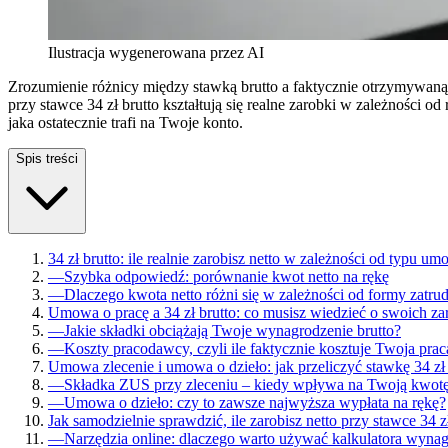
Ilustracja wygenerowana przez AI
Zrozumienie różnicy między stawką brutto a faktycznie otrzymywaną 
przy stawce 34 zł brutto kształtują się realne zarobki w zależności
jaka ostatecznie trafi na Twoje konto.
Spis treści
34 zł brutto: ile realnie zarobisz netto w zależności od typu u
—
Szybka odpowiedź: porównanie kwot netto na rękę
—
Dlaczego kwota netto różni się w zależności od formy zatru
Umowa o pracę a 34 zł brutto: co musisz wiedzieć o swoich z
—
Jakie składki obciążają Twoje wynagrodzenie brutto?
—
Koszty pracodawcy, czyli ile faktycznie kosztuje Twoja prac
Umowa zlecenie i umowa o dzieło: jak przeliczyć stawkę 34 zł 
—
Składka ZUS przy zleceniu – kiedy wpływa na Twoją kwotę
—
Umowa o dzieło: czy to zawsze najwyższa wypłata na rękę?
Jak samodzielnie sprawdzić, ile zarobisz netto przy stawce 34 z
—
Narzędzia online: dlaczego warto używać kalkulatora wyna