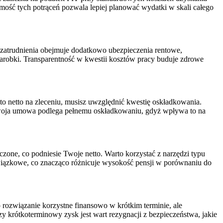
omość tych potrąceń pozwala lepiej planować wydatki w skali całego
 zatrudnienia obejmuje dodatkowo ubezpieczenia rentowe,
arobki. Transparentność w kwestii kosztów pracy buduje zdrowe
e to netto na zleceniu, musisz uwzględnić kwestię oskładkowania.
 Twoja umowa podlega pełnemu oskładkowaniu, gdyż wpływa to na
zone, co podniesie Twoje netto. Warto korzystać z narzędzi typu
wiązkowe, co znacząco różnicuje wysokość pensji w porównaniu do
o rozwiązanie korzystne finansowo w krótkim terminie, ale
 krótkoterminowy zysk jest wart rezygnacji z bezpieczeństwa, jakie