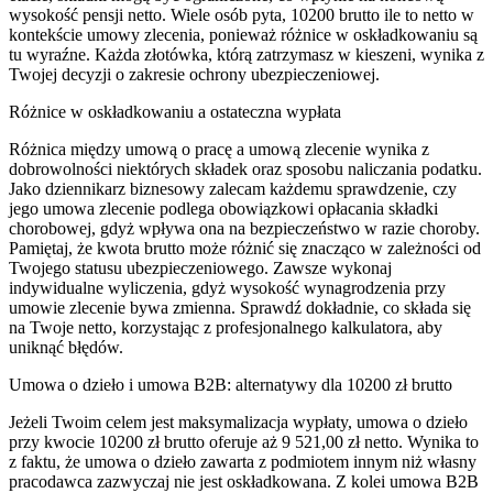
wysokość pensji netto. Wiele osób pyta, 10200 brutto ile to netto w
kontekście umowy zlecenia, ponieważ różnice w oskładkowaniu są
tu wyraźne. Każda złotówka, którą zatrzymasz w kieszeni, wynika z
Twojej decyzji o zakresie ochrony ubezpieczeniowej.
Różnice w oskładkowaniu a ostateczna wypłata
Różnica między umową o pracę a umową zlecenie wynika z
dobrowolności niektórych składek oraz sposobu naliczania podatku.
Jako dziennikarz biznesowy zalecam każdemu sprawdzenie, czy
jego umowa zlecenie podlega obowiązkowi opłacania składki
chorobowej, gdyż wpływa ona na bezpieczeństwo w razie choroby.
Pamiętaj, że kwota brutto może różnić się znacząco w zależności od
Twojego statusu ubezpieczeniowego. Zawsze wykonaj
indywidualne wyliczenia, gdyż wysokość wynagrodzenia przy
umowie zlecenie bywa zmienna. Sprawdź dokładnie, co składa się
na Twoje netto, korzystając z profesjonalnego kalkulatora, aby
uniknąć błędów.
Umowa o dzieło i umowa B2B: alternatywy dla 10200 zł brutto
Jeżeli Twoim celem jest maksymalizacja wypłaty, umowa o dzieło
przy kwocie 10200 zł brutto oferuje aż 9 521,00 zł netto. Wynika to
z faktu, że umowa o dzieło zawarta z podmiotem innym niż własny
pracodawca zazwyczaj nie jest oskładkowana. Z kolei umowa B2B