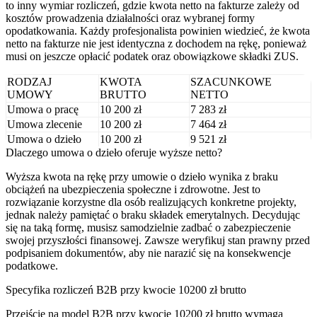
to inny wymiar rozliczeń, gdzie kwota netto na fakturze zależy od
kosztów prowadzenia działalności oraz wybranej formy
opodatkowania. Każdy profesjonalista powinien wiedzieć, że kwota
netto na fakturze nie jest identyczna z dochodem na rękę, ponieważ
musi on jeszcze opłacić podatek oraz obowiązkowe składki ZUS.
RODZAJ
KWOTA
SZACUNKOWE
UMOWY
BRUTTO
NETTO
Umowa o pracę
10 200 zł
7 283 zł
Umowa zlecenie
10 200 zł
7 464 zł
Umowa o dzieło
10 200 zł
9 521 zł
Dlaczego umowa o dzieło oferuje wyższe netto?
Wyższa kwota na rękę przy umowie o dzieło wynika z braku
obciążeń na ubezpieczenia społeczne i zdrowotne. Jest to
rozwiązanie korzystne dla osób realizujących konkretne projekty,
jednak należy pamiętać o braku składek emerytalnych. Decydując
się na taką formę, musisz samodzielnie zadbać o zabezpieczenie
swojej przyszłości finansowej. Zawsze weryfikuj stan prawny przed
podpisaniem dokumentów, aby nie narazić się na konsekwencje
podatkowe.
Specyfika rozliczeń B2B przy kwocie 10200 zł brutto
Przejście na model B2B przy kwocie 10200 zł brutto wymaga