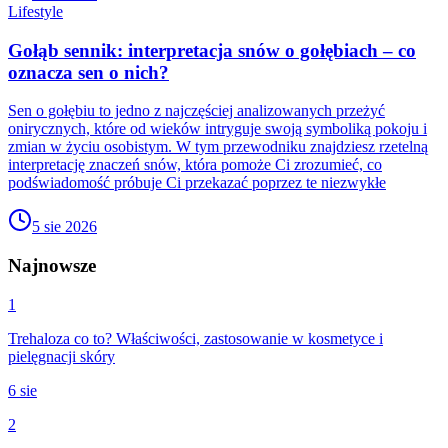
Lifestyle
Gołąb sennik: interpretacja snów o gołębiach – co
oznacza sen o nich?
Sen o gołębiu to jedno z najczęściej analizowanych przeżyć
onirycznych, które od wieków intryguje swoją symboliką pokoju i
zmian w życiu osobistym. W tym przewodniku znajdziesz rzetelną
interpretację znaczeń snów, która pomoże Ci zrozumieć, co
podświadomość próbuje Ci przekazać poprzez te niezwykłe
5 sie 2026
Najnowsze
1
Trehaloza co to? Właściwości, zastosowanie w kosmetyce i
pielęgnacji skóry
6 sie
2