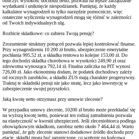
obliczyć wysokość dochodu netto, pozwala na lepsze zarządzanie
wydatkami i uniknięcie niespodzianek. Pamiętaj, że każdy
kalkulator wynagrodzeń to tylko narzędzie pomocnicze, więc
ostateczne wyliczenia wynagrodzeń mogą się różnić w zależności
od Twoich indywidualnych ulg.
Rozbicie składkowe: co zabiera Twoją pensję?
Zrozumienie struktury potrąceń pozwala lepiej kontrolować finanse.
Przy wynagrodzeniu 10 200 zł brutto, ubezpieczenie emerytalne
pochłania 995,52 zł, a składka rentowa to kolejne 153,00 zł. Do
tego dochodzi składka chorobowa w wysokości 249,90 zł oraz
zdrowotna wynosząca 792,14 zł. Finalna zaliczka na PIT wynosi
726,00 zł. Jako ekonomista dodam, że podatek dochodowy zależy
od rocznych zarobków, a składki ZUS mają charakter progresywny.
Traktuj te składniki pensji nie jako stratę, lecz jako inwestycję w
zabezpieczenie swojej przyszłości.
Jaką kwotę netto otrzymasz przy umowie zlecenie?
W przypadku umowy zlecenie, 10200 zł brutto może przekładać się
na wyższą kwotę netto, ponieważ ten rodzaj zatrudnienia pozwala
na elastyczność w kwestii ubezpieczeń. Jeśli zleceniobiorca podlega
obowiązkowym składkom, zarobisz netto około 7 464,44 zł. Warto
pamiętać, że gdy zlecenie stanowi dodatkowe źródło dochodu przy
etacie, składki mogą być ograniczone, co wpłynie na końcową