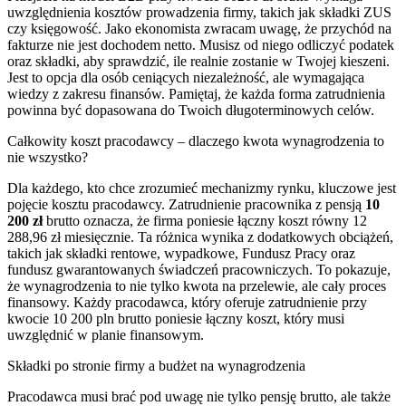
uwzględnienia kosztów prowadzenia firmy, takich jak składki ZUS
czy księgowość. Jako ekonomista zwracam uwagę, że przychód na
fakturze nie jest dochodem netto. Musisz od niego odliczyć podatek
oraz składki, aby sprawdzić, ile realnie zostanie w Twojej kieszeni.
Jest to opcja dla osób ceniących niezależność, ale wymagająca
wiedzy z zakresu finansów. Pamiętaj, że każda forma zatrudnienia
powinna być dopasowana do Twoich długoterminowych celów.
Całkowity koszt pracodawcy – dlaczego kwota wynagrodzenia to
nie wszystko?
Dla każdego, kto chce zrozumieć mechanizmy rynku, kluczowe jest
pojęcie kosztu pracodawcy. Zatrudnienie pracownika z pensją
10
200 zł
brutto oznacza, że firma poniesie łączny koszt równy 12
288,96 zł miesięcznie. Ta różnica wynika z dodatkowych obciążeń,
takich jak składki rentowe, wypadkowe, Fundusz Pracy oraz
fundusz gwarantowanych świadczeń pracowniczych. To pokazuje,
że wynagrodzenia to nie tylko kwota na przelewie, ale cały proces
finansowy. Każdy pracodawca, który oferuje zatrudnienie przy
kwocie 10 200 pln brutto poniesie łączny koszt, który musi
uwzględnić w planie finansowym.
Składki po stronie firmy a budżet na wynagrodzenia
Pracodawca musi brać pod uwagę nie tylko pensję brutto, ale także