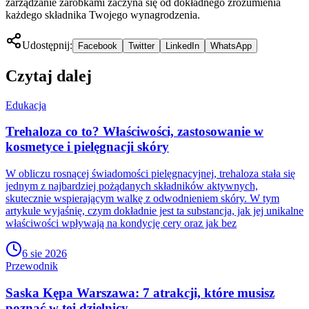
zarządzanie zarobkami zaczyna się od dokładnego zrozumienia
każdego składnika Twojego wynagrodzenia.
Udostępnij:
Facebook
Twitter
LinkedIn
WhatsApp
Czytaj dalej
Edukacja
Trehaloza co to? Właściwości, zastosowanie w
kosmetyce i pielęgnacji skóry
W obliczu rosnącej świadomości pielęgnacyjnej, trehaloza stała się
jednym z najbardziej pożądanych składników aktywnych,
skutecznie wspierającym walkę z odwodnieniem skóry. W tym
artykule wyjaśnię, czym dokładnie jest ta substancja, jak jej unikalne
właściwości wpływają na kondycję cery oraz jak bez
6 sie 2026
Przewodnik
Saska Kępa Warszawa: 7 atrakcji, które musisz
poznać w tej dzielnicy