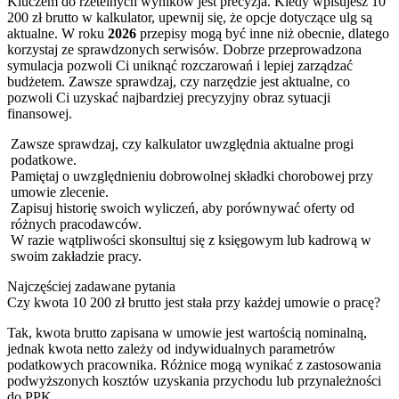
Kluczem do rzetelnych wyników jest precyzja. Kiedy wpisujesz 10
200 zł brutto w kalkulator, upewnij się, że opcje dotyczące ulg są
aktualne. W roku
2026
przepisy mogą być inne niż obecnie, dlatego
korzystaj ze sprawdzonych serwisów. Dobrze przeprowadzona
symulacja pozwoli Ci uniknąć rozczarowań i lepiej zarządzać
budżetem. Zawsze sprawdzaj, czy narzędzie jest aktualne, co
pozwoli Ci uzyskać najbardziej precyzyjny obraz sytuacji
finansowej.
Zawsze sprawdzaj, czy kalkulator uwzględnia aktualne progi
podatkowe.
Pamiętaj o uwzględnieniu dobrowolnej składki chorobowej przy
umowie zlecenie.
Zapisuj historię swoich wyliczeń, aby porównywać oferty od
różnych pracodawców.
W razie wątpliwości skonsultuj się z księgowym lub kadrową w
swoim zakładzie pracy.
Najczęściej zadawane pytania
Czy kwota 10 200 zł brutto jest stała przy każdej umowie o pracę?
Tak, kwota brutto zapisana w umowie jest wartością nominalną,
jednak kwota netto zależy od indywidualnych parametrów
podatkowych pracownika. Różnice mogą wynikać z zastosowania
podwyższonych kosztów uzyskania przychodu lub przynależności
do PPK.