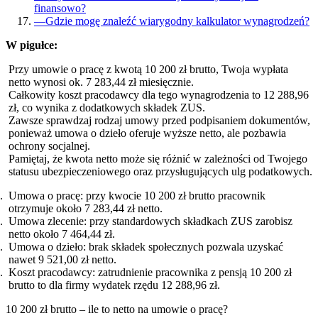
finansowo?
—
Gdzie mogę znaleźć wiarygodny kalkulator wynagrodzeń?
W pigułce:
Przy umowie o pracę z kwotą 10 200 zł brutto, Twoja wypłata
netto wynosi ok. 7 283,44 zł miesięcznie.
Całkowity koszt pracodawcy dla tego wynagrodzenia to 12 288,96
zł, co wynika z dodatkowych składek ZUS.
Zawsze sprawdzaj rodzaj umowy przed podpisaniem dokumentów,
ponieważ umowa o dzieło oferuje wyższe netto, ale pozbawia
ochrony socjalnej.
Pamiętaj, że kwota netto może się różnić w zależności od Twojego
statusu ubezpieczeniowego oraz przysługujących ulg podatkowych.
Umowa o pracę: przy kwocie 10 200 zł brutto pracownik
otrzymuje około 7 283,44 zł netto.
Umowa zlecenie: przy standardowych składkach ZUS zarobisz
netto około 7 464,44 zł.
Umowa o dzieło: brak składek społecznych pozwala uzyskać
nawet 9 521,00 zł netto.
Koszt pracodawcy: zatrudnienie pracownika z pensją 10 200 zł
brutto to dla firmy wydatek rzędu 12 288,96 zł.
10 200 zł brutto – ile to netto na umowie o pracę?