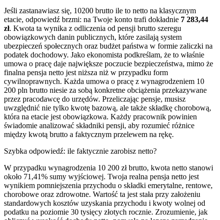
Jeśli zastanawiasz się, 10200 brutto ile to netto na klasycznym
etacie, odpowiedź brzmi: na Twoje konto trafi dokładnie
7 283,44
zł
. Kwota ta wynika z odliczenia od pensji brutto szeregu
obowiązkowych danin publicznych, które zasilają system
ubezpieczeń społecznych oraz budżet państwa w formie zaliczki na
podatek dochodowy. Jako ekonomista podkreślam, że to właśnie
umowa o pracę daje największe poczucie bezpieczeństwa, mimo że
finalna pensja netto jest niższa niż w przypadku form
cywilnoprawnych. Każda umowa o pracę z wynagrodzeniem 10
200 pln brutto niesie za sobą konkretne obciążenia przekazywane
przez pracodawcę do urzędów. Przeliczając pensje, musisz
uwzględnić nie tylko kwotę bazową, ale także składkę chorobową,
która na etacie jest obowiązkowa. Każdy pracownik powinien
świadomie analizować składniki pensji, aby rozumieć różnice
między kwotą brutto a faktycznym przelewem na rękę.
Szybka odpowiedź: ile faktycznie zarobisz netto?
W przypadku wynagrodzenia 10 200 zł brutto, kwota netto stanowi
około 71,41% sumy wyjściowej. Twoja realna pensja netto jest
wynikiem pomniejszenia przychodu o składki emerytalne, rentowe,
chorobowe oraz zdrowotne. Wartość ta jest stała przy założeniu
standardowych kosztów uzyskania przychodu i kwoty wolnej od
podatku na poziomie 30 tysięcy złotych rocznie. Zrozumienie, jak