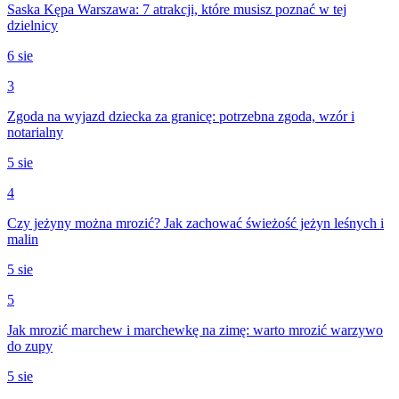
Saska Kępa Warszawa: 7 atrakcji, które musisz poznać w tej
dzielnicy
6 sie
3
Zgoda na wyjazd dziecka za granicę: potrzebna zgoda, wzór i
notarialny
5 sie
4
Czy jeżyny można mrozić? Jak zachować świeżość jeżyn leśnych i
malin
5 sie
5
Jak mrozić marchew i marchewkę na zimę: warto mrozić warzywo
do zupy
5 sie