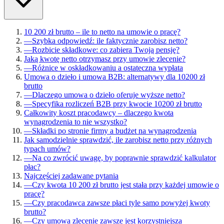
10 200 zł brutto – ile to netto na umowie o pracę?
—
Szybka odpowiedź: ile faktycznie zarobisz netto?
—
Rozbicie składkowe: co zabiera Twoją pensję?
Jaką kwotę netto otrzymasz przy umowie zlecenie?
—
Różnice w oskładkowaniu a ostateczna wypłata
Umowa o dzieło i umowa B2B: alternatywy dla 10200 zł
brutto
—
Dlaczego umowa o dzieło oferuje wyższe netto?
—
Specyfika rozliczeń B2B przy kwocie 10200 zł brutto
Całkowity koszt pracodawcy – dlaczego kwota
wynagrodzenia to nie wszystko?
—
Składki po stronie firmy a budżet na wynagrodzenia
Jak samodzielnie sprawdzić, ile zarobisz netto przy różnych
typach umów?
—
Na co zwrócić uwagę, by poprawnie sprawdzić kalkulator
płac?
Najczęściej zadawane pytania
—
Czy kwota 10 200 zł brutto jest stała przy każdej umowie o
pracę?
—
Czy pracodawca zawsze płaci tyle samo powyżej kwoty
brutto?
—
Czy umowa zlecenie zawsze jest korzystniejsza