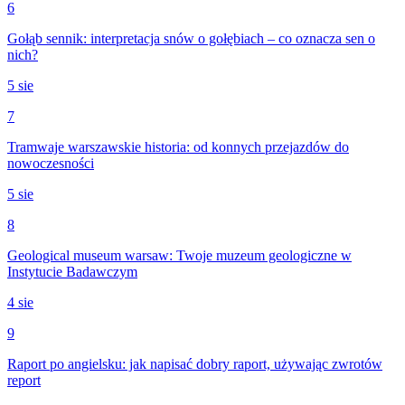
6
Gołąb sennik: interpretacja snów o gołębiach – co oznacza sen o
nich?
5 sie
7
Tramwaje warszawskie historia: od konnych przejazdów do
nowoczesności
5 sie
8
Geological museum warsaw: Twoje muzeum geologiczne w
Instytucie Badawczym
4 sie
9
Raport po angielsku: jak napisać dobry raport, używając zwrotów
report