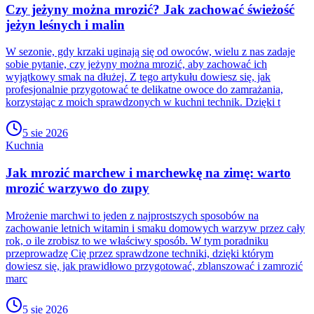
Czy jeżyny można mrozić? Jak zachować świeżość
jeżyn leśnych i malin
W sezonie, gdy krzaki uginają się od owoców, wielu z nas zadaje
sobie pytanie, czy jeżyny można mrozić, aby zachować ich
wyjątkowy smak na dłużej. Z tego artykułu dowiesz się, jak
profesjonalnie przygotować te delikatne owoce do zamrażania,
korzystając z moich sprawdzonych w kuchni technik. Dzięki t
5 sie 2026
Kuchnia
Jak mrozić marchew i marchewkę na zimę: warto
mrozić warzywo do zupy
Mrożenie marchwi to jeden z najprostszych sposobów na
zachowanie letnich witamin i smaku domowych warzyw przez cały
rok, o ile zrobisz to we właściwy sposób. W tym poradniku
przeprowadzę Cię przez sprawdzone techniki, dzięki którym
dowiesz się, jak prawidłowo przygotować, zblanszować i zamrozić
marc
5 sie 2026