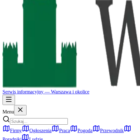
Serwis informacyjny —
Warszawa
i okolice
Menu
Firmy
Ogłoszenia
Praca
Pogoda
Przewodnik
Poradniki
Ludzie