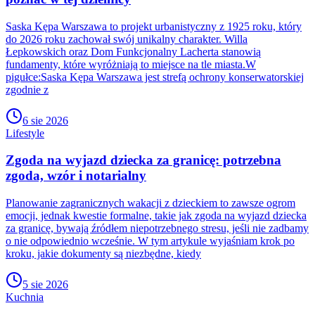
Saska Kępa Warszawa to projekt urbanistyczny z 1925 roku, który
do 2026 roku zachował swój unikalny charakter. Willa
Łepkowskich oraz Dom Funkcjonalny Lacherta stanowią
fundamenty, które wyróżniają to miejsce na tle miasta.W
pigułce:Saska Kępa Warszawa jest strefą ochrony konserwatorskiej
zgodnie z
6 sie 2026
Lifestyle
Zgoda na wyjazd dziecka za granicę: potrzebna
zgoda, wzór i notarialny
Planowanie zagranicznych wakacji z dzieckiem to zawsze ogrom
emocji, jednak kwestie formalne, takie jak zgoda na wyjazd dziecka
za granicę, bywają źródłem niepotrzebnego stresu, jeśli nie zadbamy
o nie odpowiednio wcześnie. W tym artykule wyjaśniam krok po
kroku, jakie dokumenty są niezbędne, kiedy
5 sie 2026
Kuchnia