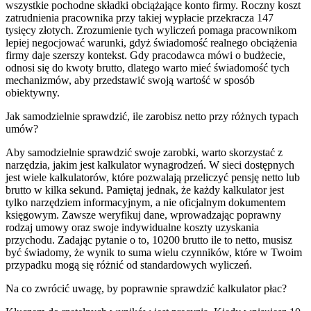
wszystkie pochodne składki obciążające konto firmy. Roczny koszt
zatrudnienia pracownika przy takiej wypłacie przekracza 147
tysięcy złotych. Zrozumienie tych wyliczeń pomaga pracownikom
lepiej negocjować warunki, gdyż świadomość realnego obciążenia
firmy daje szerszy kontekst. Gdy pracodawca mówi o budżecie,
odnosi się do kwoty brutto, dlatego warto mieć świadomość tych
mechanizmów, aby przedstawić swoją wartość w sposób
obiektywny.
Jak samodzielnie sprawdzić, ile zarobisz netto przy różnych typach
umów?
Aby samodzielnie sprawdzić swoje zarobki, warto skorzystać z
narzędzia, jakim jest kalkulator wynagrodzeń. W sieci dostępnych
jest wiele kalkulatorów, które pozwalają przeliczyć pensję netto lub
brutto w kilka sekund. Pamiętaj jednak, że każdy kalkulator jest
tylko narzędziem informacyjnym, a nie oficjalnym dokumentem
księgowym. Zawsze weryfikuj dane, wprowadzając poprawny
rodzaj umowy oraz swoje indywidualne koszty uzyskania
przychodu. Zadając pytanie o to, 10200 brutto ile to netto, musisz
być świadomy, że wynik to suma wielu czynników, które w Twoim
przypadku mogą się różnić od standardowych wyliczeń.
Na co zwrócić uwagę, by poprawnie sprawdzić kalkulator płac?